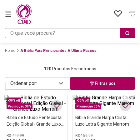
O que você procura?
A Biblia Para Principiantes A Ultima Pascoa
120
Produtos Encontrados
Filtrar por
-
30%
off
-
30%
off
Promoção 30%
Promoção 30%
Bíblia de Estudo Pentecostal
Bíblia Grande Harpa Cristã
Edição Global - Grande Luxo
Luxo Letra Gigante Marrom
Marrom
R$
449
,
99
R$
159
,
99