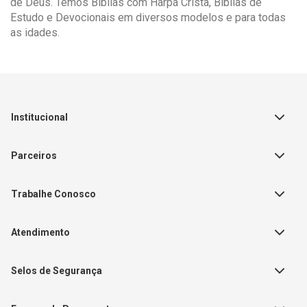
de Deus. Temos Bíblias com Harpa Cristã, Bíblias de
Estudo e Devocionais em diversos modelos e para todas
as idades.
Institucional
Sobre a Empresa
Parceiros
Política de Privacidade
Teste Maeztra
Política de Vendas
Trabalhe Conosco
Autores
Política de Troca e Devolução
Fale Conosco
Editorial Patmos
Catálogos de Produtos
Atendimento
FAQ - Dúvidas
CGADB
Segunda a Sexta | 8:00h às
Nossas Lojas
FAECAD
Selos de Segurança
17:30h
Exceto feriados