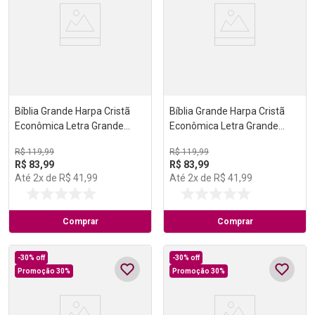
Bíblia Grande Harpa Cristã
Bíblia Grande Harpa Cristã
Econômica Letra Grande
Econômica Letra Grande
Preta
Vinho
R$
119
,
99
R$
119
,
99
R$
83
,
99
R$
83
,
99
Até
2
x de
R$
41
,
99
Até
2
x de
R$
41
,
99
Comprar
Comprar
-
30%
off
-
30%
off
Promoção 30%
Promoção 30%