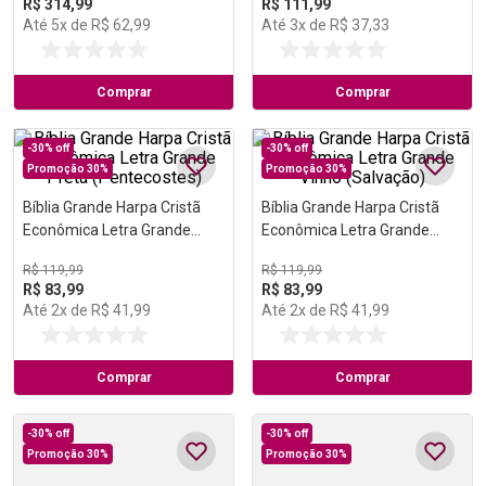
R$
314
,
99
R$
111
,
99
Até
5
x de
R$
62
,
99
Até
3
x de
R$
37
,
33
Comprar
Comprar
-
30%
off
-
30%
off
Promoção 30%
Promoção 30%
Bíblia Grande Harpa Cristã
Bíblia Grande Harpa Cristã
Econômica Letra Grande
Econômica Letra Grande
Preta (Pentecostes)
Vinho (Salvação)
R$
119
,
99
R$
119
,
99
R$
83
,
99
R$
83
,
99
Até
2
x de
R$
41
,
99
Até
2
x de
R$
41
,
99
Comprar
Comprar
-
30%
off
-
30%
off
Promoção 30%
Promoção 30%