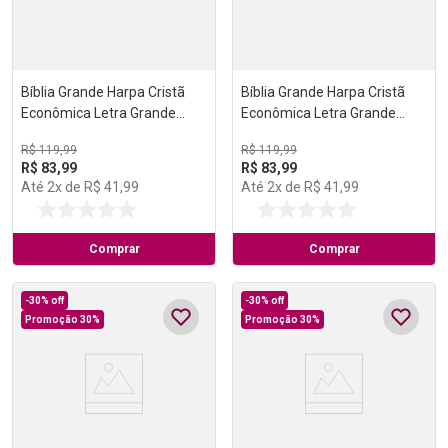
Bíblia Grande Harpa Cristã
Bíblia Grande Harpa Cristã
Econômica Letra Grande
Econômica Letra Grande
Vinho (Música)
Marrom (Salvação)
R$
119
,
99
R$
119
,
99
R$
83
,
99
R$
83
,
99
Até
2
x de
R$
41
,
99
Até
2
x de
R$
41
,
99
Comprar
Comprar
-
30%
off
-
30%
off
Promoção 30%
Promoção 30%