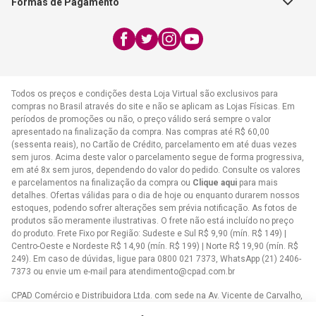
Formas de Pagamento
WhatsApp:
(21) 2406-7373
E-mail:
atendimento@cpad.com.br
Todos os preços e condições desta Loja Virtual são exclusivos para
compras no Brasil através do site e não se aplicam as Lojas Físicas. Em
períodos de promoções ou não, o preço válido será sempre o valor
apresentado na finalização da compra. Nas compras até R$ 60,00
(sessenta reais), no Cartão de Crédito, parcelamento em até duas vezes
sem juros. Acima deste valor o parcelamento segue de forma progressiva,
em até 8x sem juros, dependendo do valor do pedido. Consulte os valores
e parcelamentos na finalização da compra ou
Clique aqui
para mais
detalhes. Ofertas válidas para o dia de hoje ou enquanto durarem nossos
estoques, podendo sofrer alterações sem prévia notificação. As fotos de
produtos são meramente ilustrativas. O frete não está incluído no preço
do produto. Frete Fixo por Região: Sudeste e Sul R$ 9,90 (mín. R$ 149) |
Centro-Oeste e Nordeste R$ 14,90 (mín. R$ 199) | Norte R$ 19,90 (mín. R$
249). Em caso de dúvidas, ligue para 0800 021 7373, WhatsApp (21) 2406-
7373 ou envie um e-mail para
atendimento@cpad.com.br
CPAD Comércio e Distribuidora Ltda. com sede na Av. Vicente de Carvalho,
1083 - Vila da Penha, Rio de Janeiro/RJ CNPJ 33.805.724/0001-61