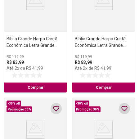
Bíblia Grande Harpa Cristã
Bíblia Grande Harpa Cristã
Econômica Letra Grande
Econômica Letra Grande
Preta (Salvação)
Preta (Música)
R$
119
,
99
R$
119
,
99
R$
83
,
99
R$
83
,
99
Até
2
x de
R$
41
,
99
Até
2
x de
R$
41
,
99
Comprar
Comprar
-
30%
off
-
30%
off
Promoção 30%
Promoção 30%