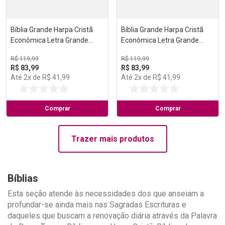
Bíblia Grande Harpa Cristã
Bíblia Grande Harpa Cristã
Econômica Letra Grande
Econômica Letra Grande
Vinho (Natal)
Vinho (Pentecostes)
R$
119
,
99
R$
119
,
99
R$
83
,
99
R$
83
,
99
Até
2
x de
R$
41
,
99
Até
2
x de
R$
41
,
99
Comprar
Comprar
Trazer mais produtos
Bíblias
Esta seção atende às necessidades dos que anseiam a
profundar-se ainda mais nas Sagradas Escrituras e
daqueles que buscam a renovação diária através da Palavra