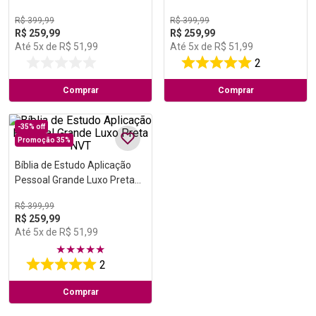
NVT
NVT
R$
399
,
99
R$
399
,
99
R$
259
,
99
R$
259
,
99
Até
5
x de
R$
51
,
99
Até
5
x de
R$
51
,
99
2
Comprar
Comprar
-
35%
off
Promoção 35%
Bíblia de Estudo Aplicação
Pessoal Grande Luxo Preta
NVT
R$
399
,
99
R$
259
,
99
Até
5
x de
R$
51
,
99
★
★
★
★
★
2
Comprar