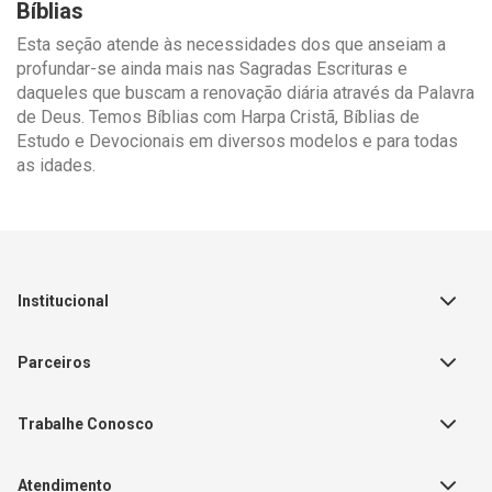
Bíblias
Esta seção atende às necessidades dos que anseiam a
profundar-se ainda mais nas Sagradas Escrituras e
daqueles que buscam a renovação diária através da Palavra
de Deus. Temos Bíblias com Harpa Cristã, Bíblias de
Estudo e Devocionais em diversos modelos e para todas
as idades.
Institucional
Sobre a Empresa
Parceiros
Política de Privacidade
Teste Maeztra
Política de Vendas
Trabalhe Conosco
Autores
Política de Troca e Devolução
Fale Conosco
Editorial Patmos
Catálogos de Produtos
Atendimento