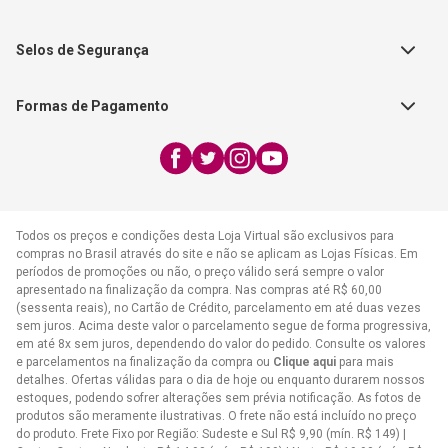
FAQ - Dúvidas
CGADB
Segunda a Sexta | 8:00h às
Nossas Lojas
FAECAD
Selos de Segurança
17:30h
Exceto feriados
Formas de Pagamento
WhatsApp:
(21) 2406-7373
E-mail:
atendimento@cpad.com.br
Todos os preços e condições desta Loja Virtual são exclusivos para
compras no Brasil através do site e não se aplicam as Lojas Físicas. Em
períodos de promoções ou não, o preço válido será sempre o valor
apresentado na finalização da compra. Nas compras até R$ 60,00
(sessenta reais), no Cartão de Crédito, parcelamento em até duas vezes
sem juros. Acima deste valor o parcelamento segue de forma progressiva,
em até 8x sem juros, dependendo do valor do pedido. Consulte os valores
e parcelamentos na finalização da compra ou
Clique aqui
para mais
detalhes. Ofertas válidas para o dia de hoje ou enquanto durarem nossos
estoques, podendo sofrer alterações sem prévia notificação. As fotos de
produtos são meramente ilustrativas. O frete não está incluído no preço
do produto. Frete Fixo por Região: Sudeste e Sul R$ 9,90 (mín. R$ 149) |