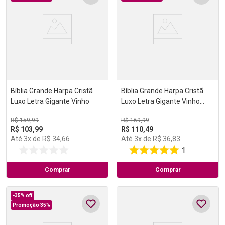
Bíblia Grande Harpa Cristã
Bíblia Grande Harpa Cristã
Luxo Letra Gigante Vinho
Luxo Letra Gigante Vinho
(NAA)
R$
159
,
99
R$
169
,
99
R$
103
,
99
R$
110
,
49
Até
3
x de
R$
34
,
66
Até
3
x de
R$
36
,
83
1
Comprar
Comprar
-
35%
off
Promoção 35%