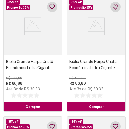
-
35%
off
-
35%
off
Promoção 35%
Promoção 35%
Bíblia Grande Harpa Cristã
Bíblia Grande Harpa Cristã
Econômica Letra Gigante
Econômica Letra Gigante
Preta (Pentecostes)
Vinho (Salvação)
R$
139
,
99
R$
139
,
99
R$
90
,
99
R$
90
,
99
Até
3
x de
R$
30
,
33
Até
3
x de
R$
30
,
33
Comprar
Comprar
-
35%
off
-
35%
off
Promoção 35%
Promoção 35%