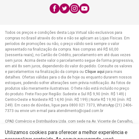
E-mail:
atendimento@cpad.com.br
Todos os preços e condições desta Loja Virtual são exclusivos para
compras no Brasil através do site e não se aplicam as Lojas Físicas. Em
períodos de promoções ou não, o preço válido será sempre o valor
apresentado na finalização da compra. Nas compras até R$ 60,00
(sessenta reais), no Cartão de Crédito, parcelamento em até duas vezes
sem juros. Acima deste valor o parcelamento segue de forma progressiva,
em até 8x sem juros, dependendo do valor do pedido. Consulte os valores
e parcelamentos na finalização da compra ou
Clique aqui
para mais
detalhes. Ofertas válidas para o dia de hoje ou enquanto durarem nossos
estoques, podendo sofrer alterações sem prévia notificação. As fotos de
produtos são meramente ilustrativas. O frete não está incluído no preço
do produto. Frete Fixo por Região: Sudeste e Sul R$ 9,90 (mín. R$ 149) |
Centro-Oeste e Nordeste R$ 14,90 (mín. R$ 199) | Norte R$ 19,90 (mín. R$
249). Em caso de dúvidas, ligue para 0800 021 7373, WhatsApp (21) 2406-
7373 ou envie um e-mail para
atendimento@cpad.com.br
CPAD Comércio e Distribuidora Ltda. com sede na Av. Vicente de Carvalho,
1083 - Vila da Penha, Rio de Janeiro/RJ CNPJ 33.805.724/0001-61
Utilizamos cookies para oferecer a melhor experiência e
Casa Publicadora das Assembleias de Deus com sede na Av. Brasil,