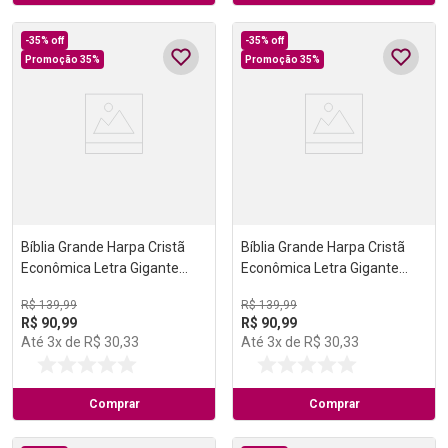
-
35%
off
-
35%
off
Promoção 35%
Promoção 35%
Bíblia Grande Harpa Cristã
Bíblia Grande Harpa Cristã
Econômica Letra Gigante
Econômica Letra Gigante
Marrom (Salvação)
Preta (Salvação)
R$
139
,
99
R$
139
,
99
R$
90
,
99
R$
90
,
99
Até
3
x de
R$
30
,
33
Até
3
x de
R$
30
,
33
Comprar
Comprar