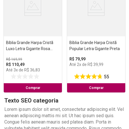
Bíblia Grande Harpa Cristã
Bíblia Grande Harpa Cristã
Luxo Letra Gigante Rosa
Popular Letra Gigante Preta
Claro (NAA)
R$
79
,
99
R$
169
,
99
R$
110
,
49
Até
2
x de
R$
39
,
99
Até
3
x de
R$
36
,
83
55
Comprar
Comprar
Texto SEO categoria
Lorem ipsum dolor sit amet, consectetur adipiscing elit. Vel
aenean adipiscing mattis mi sit. Ut hac ipsum sed quis.
Congue felis aenean mauris sed platea diam. Porta in
vulputate habitant velit gravida commodo. Risus commodo,