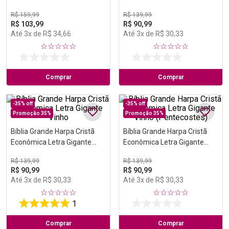
Preta
R$
159
,
99
R$
139
,
99
R$
103
,
99
R$
90
,
99
Até
3
x de
R$
34
,
66
Até
3
x de
R$
30
,
33
☆
☆
☆
☆
☆
☆
☆
☆
☆
☆
Comprar
Comprar
-
35%
off
-
35%
off
Promoção 35%
Promoção 35%
Bíblia Grande Harpa Cristã
Bíblia Grande Harpa Cristã
Econômica Letra Gigante
Econômica Letra Gigante
Vinho
Vinho (Pentecostes)
R$
139
,
99
R$
139
,
99
R$
90
,
99
R$
90
,
99
Até
3
x de
R$
30
,
33
Até
3
x de
R$
30
,
33
☆
☆
☆
☆
☆
☆
☆
☆
☆
☆
1
Comprar
Comprar