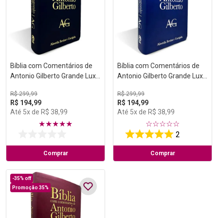
Bíblia com Comentários de
Bíblia com Comentários de
Antonio Gilberto Grande Luxo
Antonio Gilberto Grande Luxo
Preta
Azul
R$
299
,
99
R$
299
,
99
R$
194
,
99
R$
194
,
99
Até
5
x de
R$
38
,
99
Até
5
x de
R$
38
,
99
★
★
★
★
★
☆
☆
☆
☆
☆
2
Comprar
Comprar
-
35%
off
Promoção 35%