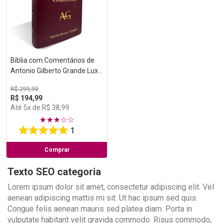
Bíblia com Comentários de
Antonio Gilberto Grande Luxo
Vinho
R$
299
,
99
R$
194
,
99
Até
5
x de
R$
38
,
99
★
★
★
☆
☆
1
Comprar
Texto SEO categoria
Lorem ipsum dolor sit amet, consectetur adipiscing elit. Vel
aenean adipiscing mattis mi sit. Ut hac ipsum sed quis.
Congue felis aenean mauris sed platea diam. Porta in
vulputate habitant velit gravida commodo. Risus commodo,