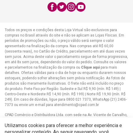
E-mail:
atendimento@cpad.com.br
Todos os preços e condições desta Loja Virtual são exclusivos para
compras no Brasil através do site e não se aplicam as Lojas Físicas. Em
períodos de promoções ou não, o preço válido será sempre o valor
apresentado na finalização da compra. Nas compras até R$ 60,00
(sessenta reais), no Cartão de Crédito, parcelamento em até duas vezes
sem juros. Acima deste valor o parcelamento segue de forma progressiva,
em até 8x sem juros, dependendo do valor do pedido. Consulte os valores
e parcelamentos na finalização da compra ou
Clique aqui
para mais
detalhes. Ofertas válidas para o dia de hoje ou enquanto durarem nossos
estoques, podendo sofrer alterações sem prévia notificação. As fotos de
produtos são meramente ilustrativas. O frete não está incluído no preço
do produto. Frete Fixo por Região: Sudeste e Sul R$ 9,90 (mín. R$ 149) |
Centro-Oeste e Nordeste R$ 14,90 (mín. R$ 199) | Norte R$ 19,90 (mín. R$
249). Em caso de dúvidas, ligue para 0800 021 7373, WhatsApp (21) 2406-
7373 ou envie um e-mail para
atendimento@cpad.com.br
CPAD Comércio e Distribuidora Ltda. com sede na Av. Vicente de Carvalho,
1083 - Vila da Penha, Rio de Janeiro/RJ CNPJ 33.805.724/0001-61
Utilizamos cookies para oferecer a melhor experiência e
Casa Publicadora das Assembleias de Deus com sede na Av. Brasil,
personalizar conteúdo. Ao seguir navegando, você