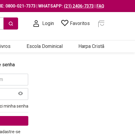
E: 0800-021-7373 | WHATSAPP:
(21) 2406-7373
|
FAQ
Login
Favoritos
ivros
Escola Dominical
Harpa Cristã
e senha
ci minha senha
adastre-se