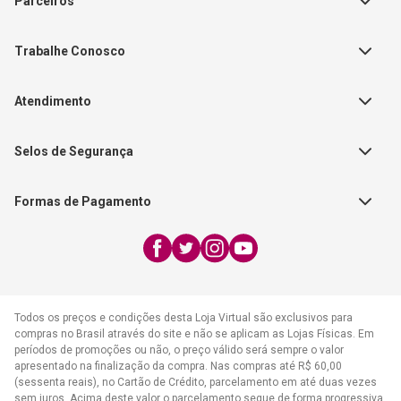
Parceiros
Política de Privacidade
Teste Maeztra
Política de Vendas
Trabalhe Conosco
Autores
Política de Troca e Devolução
Fale Conosco
Editorial Patmos
Catálogos de Produtos
Atendimento
FAQ - Dúvidas
CGADB
Segunda a Sexta | 8:00h às
Nossas Lojas
FAECAD
Selos de Segurança
17:30h
Exceto feriados
Formas de Pagamento
WhatsApp:
(21) 2406-7373
E-mail:
atendimento@cpad.com.br
Todos os preços e condições desta Loja Virtual são exclusivos para
compras no Brasil através do site e não se aplicam as Lojas Físicas. Em
períodos de promoções ou não, o preço válido será sempre o valor
apresentado na finalização da compra. Nas compras até R$ 60,00
(sessenta reais), no Cartão de Crédito, parcelamento em até duas vezes
sem juros. Acima deste valor o parcelamento segue de forma progressiva,