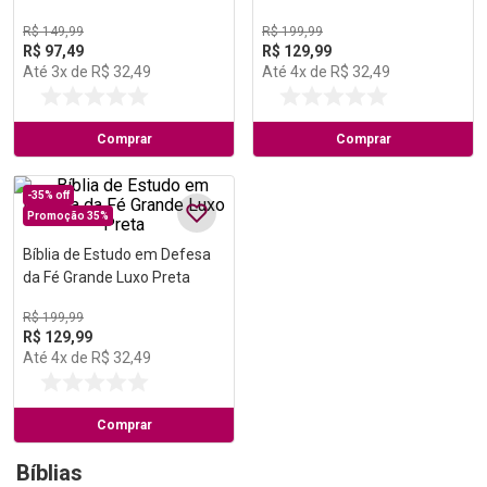
R$
149
,
99
R$
199
,
99
R$
97
,
49
R$
129
,
99
Até
3
x de
R$
32
,
49
Até
4
x de
R$
32
,
49
Comprar
Comprar
-
35%
off
Promoção 35%
Bíblia de Estudo em Defesa
da Fé Grande Luxo Preta
R$
199
,
99
R$
129
,
99
Até
4
x de
R$
32
,
49
Comprar
Bíblias