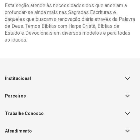
Esta seção atende às necessidades dos que anseiam a
profundar-se ainda mais nas Sagradas Escrituras e
daqueles que buscam a renovação diária através da Palavra
de Deus. Temos Bíblias com Harpa Cristã, Bíblias de
Estudo e Devocionais em diversos modelos e para todas
as idades.
Institucional
Sobre a Empresa
Parceiros
Política de Privacidade
Teste Maeztra
Política de Vendas
Trabalhe Conosco
Autores
Política de Troca e Devolução
Fale Conosco
Editorial Patmos
Catálogos de Produtos
Atendimento
FAQ - Dúvidas
CGADB