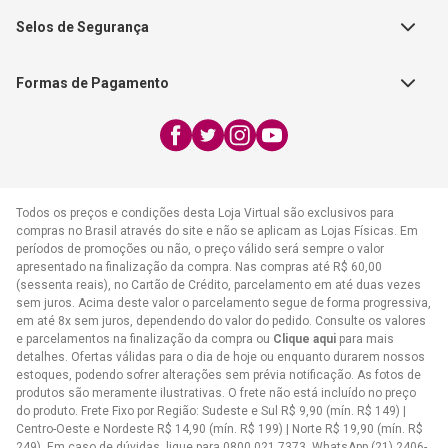
Segunda a Sexta | 8:00h às
Nossas Lojas
FAECAD
Selos de Segurança
17:30h
Exceto feriados
Formas de Pagamento
WhatsApp:
(21) 2406-7373
E-mail:
atendimento@cpad.com.br
Todos os preços e condições desta Loja Virtual são exclusivos para
compras no Brasil através do site e não se aplicam as Lojas Físicas. Em
períodos de promoções ou não, o preço válido será sempre o valor
apresentado na finalização da compra. Nas compras até R$ 60,00
(sessenta reais), no Cartão de Crédito, parcelamento em até duas vezes
sem juros. Acima deste valor o parcelamento segue de forma progressiva,
em até 8x sem juros, dependendo do valor do pedido. Consulte os valores
e parcelamentos na finalização da compra ou
Clique aqui
para mais
detalhes. Ofertas válidas para o dia de hoje ou enquanto durarem nossos
estoques, podendo sofrer alterações sem prévia notificação. As fotos de
produtos são meramente ilustrativas. O frete não está incluído no preço
do produto. Frete Fixo por Região: Sudeste e Sul R$ 9,90 (mín. R$ 149) |
Centro-Oeste e Nordeste R$ 14,90 (mín. R$ 199) | Norte R$ 19,90 (mín. R$
249). Em caso de dúvidas, ligue para 0800 021 7373, WhatsApp (21) 2406-