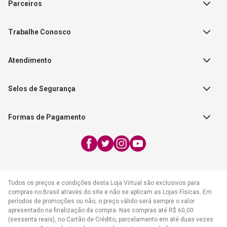
Parceiros
Política de Privacidade
Teste Maeztra
Política de Vendas
Trabalhe Conosco
Autores
Política de Troca e Devolução
Fale Conosco
Editorial Patmos
Catálogos de Produtos
Atendimento
FAQ - Dúvidas
CGADB
Segunda a Sexta | 8:00h às
Nossas Lojas
FAECAD
Selos de Segurança
17:30h
Exceto feriados
Formas de Pagamento
WhatsApp:
(21) 2406-7373
E-mail:
atendimento@cpad.com.br
Todos os preços e condições desta Loja Virtual são exclusivos para
compras no Brasil através do site e não se aplicam as Lojas Físicas. Em
períodos de promoções ou não, o preço válido será sempre o valor
apresentado na finalização da compra. Nas compras até R$ 60,00
(sessenta reais), no Cartão de Crédito, parcelamento em até duas vezes