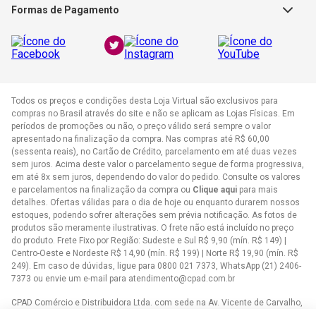
Formas de Pagamento
WhatsApp:
(21) 2406-7373
E-mail:
atendimento@cpad.com.br
Todos os preços e condições desta Loja Virtual são exclusivos para
compras no Brasil através do site e não se aplicam as Lojas Físicas. Em
períodos de promoções ou não, o preço válido será sempre o valor
apresentado na finalização da compra. Nas compras até R$ 60,00
(sessenta reais), no Cartão de Crédito, parcelamento em até duas vezes
sem juros. Acima deste valor o parcelamento segue de forma progressiva,
em até 8x sem juros, dependendo do valor do pedido. Consulte os valores
e parcelamentos na finalização da compra ou
Clique aqui
para mais
detalhes. Ofertas válidas para o dia de hoje ou enquanto durarem nossos
estoques, podendo sofrer alterações sem prévia notificação. As fotos de
produtos são meramente ilustrativas. O frete não está incluído no preço
do produto. Frete Fixo por Região: Sudeste e Sul R$ 9,90 (mín. R$ 149) |
Centro-Oeste e Nordeste R$ 14,90 (mín. R$ 199) | Norte R$ 19,90 (mín. R$
249). Em caso de dúvidas, ligue para 0800 021 7373, WhatsApp (21) 2406-
7373 ou envie um e-mail para
atendimento@cpad.com.br
CPAD Comércio e Distribuidora Ltda. com sede na Av. Vicente de Carvalho,
1083 - Vila da Penha, Rio de Janeiro/RJ CNPJ 33.805.724/0001-61