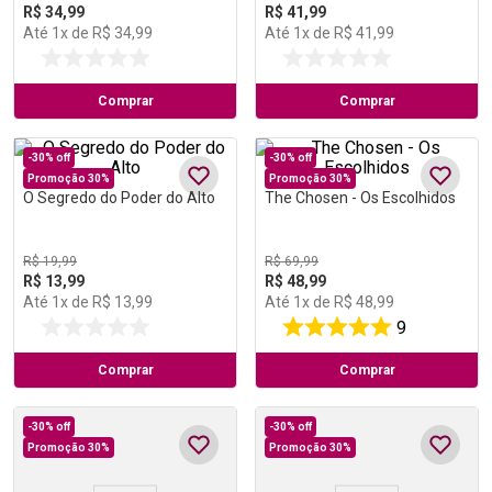
R$
34
,
99
R$
41
,
99
Até
1
x de
R$
34
,
99
Até
1
x de
R$
41
,
99
Comprar
Comprar
-
30%
off
-
30%
off
Promoção 30%
Promoção 30%
O Segredo do Poder do Alto
The Chosen - Os Escolhidos
R$
19
,
99
R$
69
,
99
R$
13
,
99
R$
48
,
99
Até
1
x de
R$
13
,
99
Até
1
x de
R$
48
,
99
9
Comprar
Comprar
-
30%
off
-
30%
off
Promoção 30%
Promoção 30%