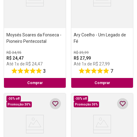
Moysés Soares da Fonseca -
Ary Coelho - Um Legado de
Pioneiro Pentecostal
Fé
R$
34
,
95
R$
39
,
99
R$
24
,
47
R$
27
,
99
Até
1
x de
R$
24
,
47
Até
1
x de
R$
27
,
99
3
7
Comprar
Comprar
-
30%
off
-
30%
off
Promoção 30%
Promoção 30%