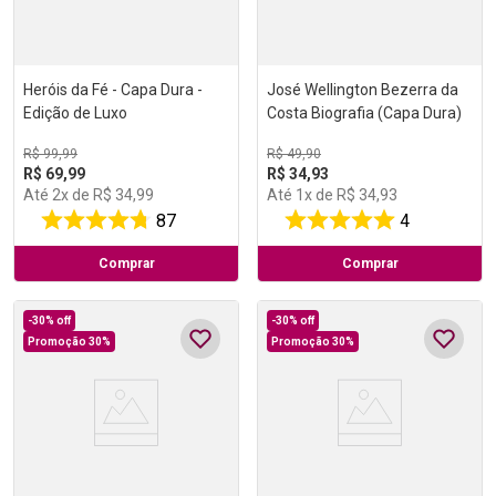
Heróis da Fé - Capa Dura -
José Wellington Bezerra da
Edição de Luxo
Costa Biografia (Capa Dura)
R$
99
,
99
R$
49
,
90
R$
69
,
99
R$
34
,
93
Até
2
x de
R$
34
,
99
Até
1
x de
R$
34
,
93
87
4
Comprar
Comprar
-
30%
off
-
30%
off
Promoção 30%
Promoção 30%