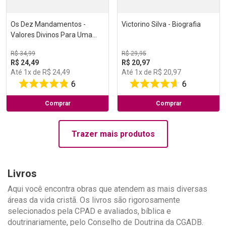
Os Dez Mandamentos -
Victorino Silva - Biografia
Valores Divinos Para Uma
Sociedade em Constante
R$
34
,
99
R$
29
,
95
Mudança
R$
24
,
49
R$
20
,
97
Até
1
x de
R$
24
,
49
Até
1
x de
R$
20
,
97
6
6
Comprar
Comprar
Trazer mais produtos
Livros
Aqui você encontra obras que atendem as mais diversas
áreas da vida cristã. Os livros são rigorosamente
selecionados pela CPAD e avaliados, bíblica e
doutrinariamente, pelo Conselho de Doutrina da CGADB.