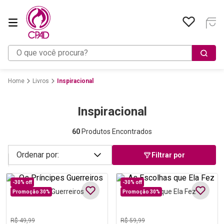
O que você procura?
Livros
Inspiracional
Inspiracional
60
Produtos Encontrados
Filtrar por
-
30%
off
-
30%
off
Os Príncipes Guerreiros
As Escolhas que Ela Fez
Promoção 30%
Promoção 30%
R$
49
,
99
R$
59
,
99