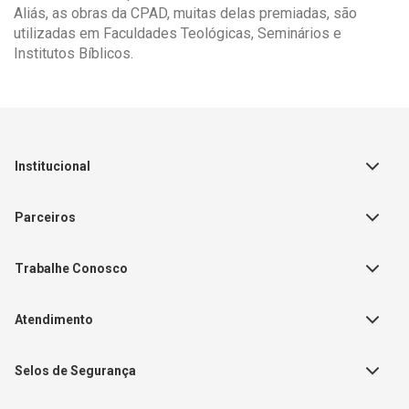
Aliás, as obras da CPAD, muitas delas premiadas, são
utilizadas em Faculdades Teológicas, Seminários e
Institutos Bíblicos.
Institucional
Sobre a Empresa
Parceiros
Política de Privacidade
Teste Maeztra
Política de Vendas
Trabalhe Conosco
Autores
Política de Troca e Devolução
Fale Conosco
Editorial Patmos
Catálogos de Produtos
Atendimento
FAQ - Dúvidas
CGADB
Segunda a Sexta | 8:00h às
Nossas Lojas
FAECAD
Selos de Segurança
17:30h
Exceto feriados