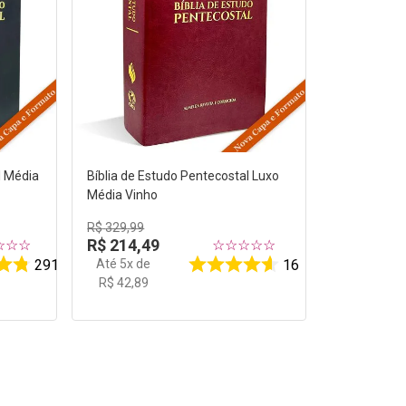
l Média
Bíblia de Estudo Pentecostal Luxo
Média Vinho
R$
329
,
99
R$
214
,
49
☆
☆
☆
☆
☆
☆
☆
☆
Até
5
x de
291
16
R$
42
,
89