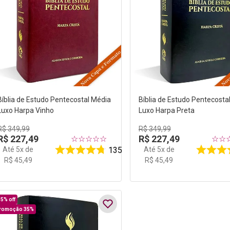
Bíblia de Estudo Pentecostal Média
Bíblia de Estudo Pentecosta
Luxo Harpa Vinho
Luxo Harpa Preta
R$
349
,
99
R$
349
,
99
R$
227
,
49
R$
227
,
49
☆
☆
☆
☆
☆
☆
☆
Até
5
x de
Até
5
x de
135
R$
45
,
49
R$
45
,
49
35%
off
romoção 35%