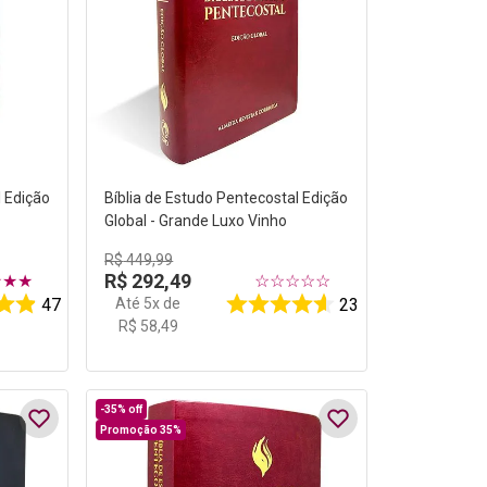
l Edição
Bíblia de Estudo Pentecostal Edição
Global - Grande Luxo Vinho
R$
449
,
99
R$
292
,
49
★
★
★
☆
☆
☆
☆
☆
Até
5
x de
47
23
R$
58
,
49
-
35%
off
Promoção 35%