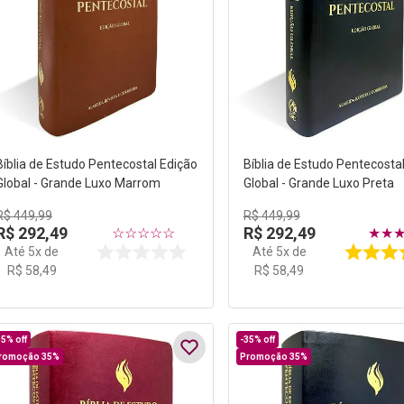
Bíblia de Estudo Pentecostal Edição
Bíblia de Estudo Pentecosta
Global - Grande Luxo Marrom
Global - Grande Luxo Preta
R$
449
,
99
R$
449
,
99
R$
292
,
49
R$
292
,
49
☆
☆
☆
☆
☆
★
★
Até
5
x de
Até
5
x de
R$
58
,
49
R$
58
,
49
35%
off
-
35%
off
romoção 35%
Promoção 35%