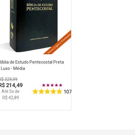
Bíblia de Estudo Pentecostal Preta
- Luxo - Média
R$
329
,
99
R$
214
,
49
★
★
★
★
★
Até
5
x de
107
R$
42
,
89