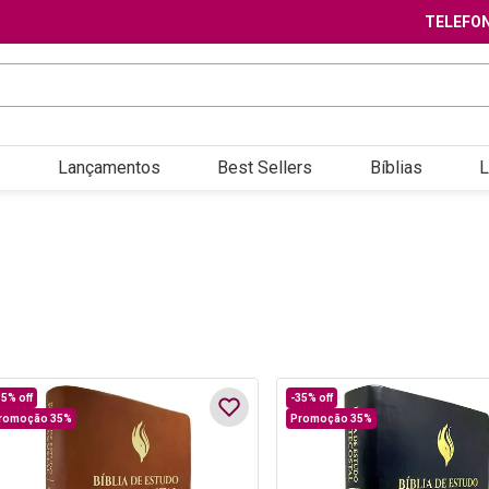
TELEFON
Lançamentos
Best Sellers
Bíblias
L
35%
off
-
35%
off
romoção 35%
Promoção 35%