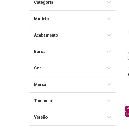
Categoria
Bíblia de Estudo
Modelo
Luxo
Acabamento
Brochura
Borda
Couro Simulado
Dourada
Cor
Preta
Marca
Vinho
CPAD
Marrom
Tamanho
-
Média
Grande
P
Versão
Almeida Revista e Corrigida (ARC)