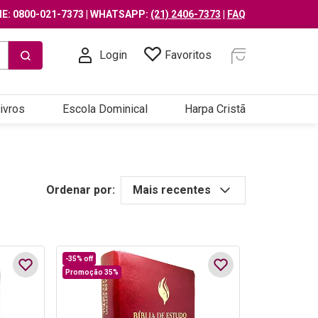
E: 0800-021-7373 | WHATSAPP:
(21) 2406-7373
|
FAQ
Login
Favoritos
ivros
Escola Dominical
Harpa Cristã
Ordenar por:
Mais recentes
-
35%
off
Promoção 35%