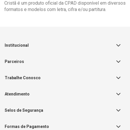
Cristã é um produto oficial da CPAD disponível em diversos
formatos e modelos com letra, cifra e/ou partitura.
Institucional
Sobre a Empresa
Parceiros
Política de Privacidade
Teste Maeztra
Política de Vendas
Trabalhe Conosco
Autores
Política de Troca e Devolução
Fale Conosco
Editorial Patmos
Catálogos de Produtos
Atendimento
FAQ - Dúvidas
CGADB
Segunda a Sexta | 8:00h às
Nossas Lojas
FAECAD
Selos de Segurança
17:30h
Exceto feriados
Formas de Pagamento
WhatsApp: