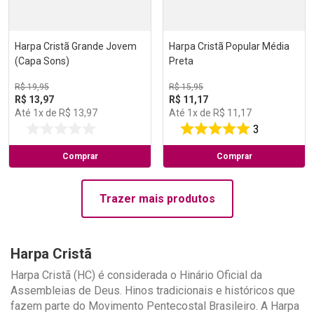
Harpa Cristã Grande Jovem
Harpa Cristã Popular Média
(Capa Sons)
Preta
R$
19
,
95
R$
15
,
95
R$
13
,
97
R$
11
,
17
Até
1
x de
R$
13
,
97
Até
1
x de
R$
11
,
17
3
Comprar
Comprar
Trazer mais produtos
Harpa Cristã
Harpa Cristã (HC) é considerada o Hinário Oficial da
Assembleias de Deus. Hinos tradicionais e históricos que
fazem parte do Movimento Pentecostal Brasileiro. A Harpa