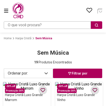
O que você procura?
Harpa Cristã
Sem Música
Sem Música
19
Produtos Encontrados
Filtrar por
-
30%
off
-
30%
off
Promoção 30%
Promoção 30%
Harpa Cristã Luxo Grande
Harpa Cristã Luxo Grande
Marrom
Vinho