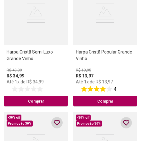
Harpa Cristã Semi Luxo
Harpa Cristã Popular Grande
Grande Vinho
Vinho
R$
49
,
99
R$
19
,
95
R$
34
,
99
R$
13
,
97
Até
1
x de
R$
34
,
99
Até
1
x de
R$
13
,
97
4
Comprar
Comprar
-
30%
off
-
30%
off
Promoção 30%
Promoção 30%