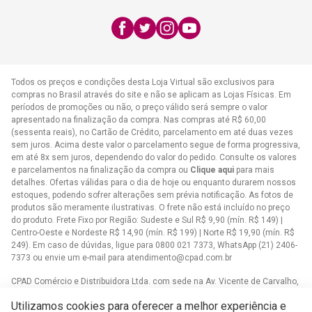
(21) 2406-7373
E-mail:
atendimento@cpad.com.br
Todos os preços e condições desta Loja Virtual são exclusivos para
compras no Brasil através do site e não se aplicam as Lojas Físicas. Em
períodos de promoções ou não, o preço válido será sempre o valor
apresentado na finalização da compra. Nas compras até R$ 60,00
(sessenta reais), no Cartão de Crédito, parcelamento em até duas vezes
sem juros. Acima deste valor o parcelamento segue de forma progressiva,
em até 8x sem juros, dependendo do valor do pedido. Consulte os valores
e parcelamentos na finalização da compra ou
Clique aqui
para mais
detalhes. Ofertas válidas para o dia de hoje ou enquanto durarem nossos
estoques, podendo sofrer alterações sem prévia notificação. As fotos de
produtos são meramente ilustrativas. O frete não está incluído no preço
do produto. Frete Fixo por Região: Sudeste e Sul R$ 9,90 (mín. R$ 149) |
Centro-Oeste e Nordeste R$ 14,90 (mín. R$ 199) | Norte R$ 19,90 (mín. R$
249). Em caso de dúvidas, ligue para 0800 021 7373, WhatsApp (21) 2406-
7373 ou envie um e-mail para
atendimento@cpad.com.br
CPAD Comércio e Distribuidora Ltda. com sede na Av. Vicente de Carvalho,
1083 - Vila da Penha, Rio de Janeiro/RJ CNPJ 33.805.724/0001-61
Utilizamos cookies para oferecer a melhor experiência e