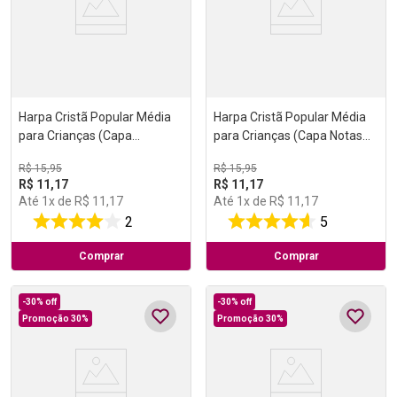
Harpa Cristã Popular Média
Harpa Cristã Popular Média
para Crianças (Capa
para Crianças (Capa Notas
Instrumentos)
Musicais)
R$
15
,
95
R$
15
,
95
R$
11
,
17
R$
11
,
17
Até
1
x de
R$
11
,
17
Até
1
x de
R$
11
,
17
2
5
Comprar
Comprar
-
30%
off
-
30%
off
Promoção 30%
Promoção 30%