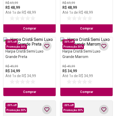
R$
69
,
99
R$
69
,
99
R$
48
,
99
R$
48
,
99
Até
1
x de
R$
48
,
99
Até
1
x de
R$
48
,
99
Comprar
Comprar
-
30%
off
-
30%
off
Promoção 30%
Promoção 30%
Harpa Cristã Semi Luxo
Harpa Cristã Semi Luxo
Grande Preta
Grande Marrom
R$
49
,
99
R$
49
,
99
R$
34
,
99
R$
34
,
99
Até
1
x de
R$
34
,
99
Até
1
x de
R$
34
,
99
Comprar
Comprar
-
30%
off
-
30%
off
Promoção 30%
Promoção 30%