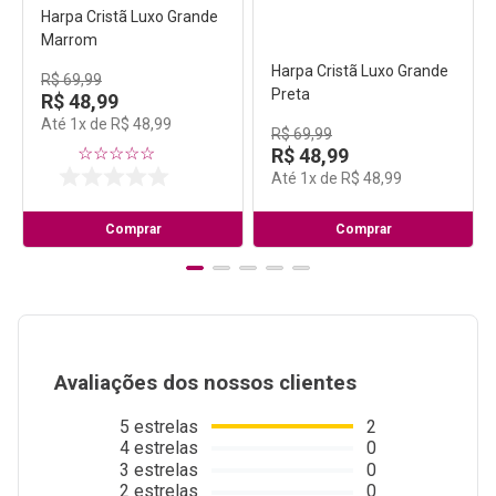
Harpa Cristã Luxo Grande
Harpa Cristã Luxo Grande
Marrom
Preta
R$
69
,
99
R$
69
,
99
R$
48
,
99
R$
48
,
99
Até
1
x de
R$
48
,
99
Até
1
x de
R$
48
,
99
☆
☆
☆
☆
☆
☆
☆
☆
☆
☆
53
Comprar
Comprar
Avaliações dos nossos clientes
5
estrelas
2
4
estrelas
0
3
estrelas
0
2
estrelas
0