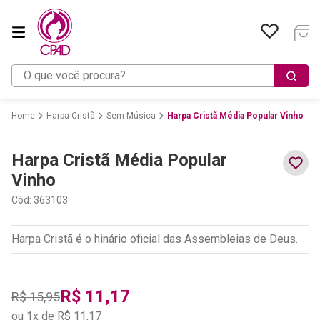
O que você procura?
Harpa Cristã
Sem Música
Harpa Cristã Média Popular Vinho
Harpa Cristã Média Popular
Vinho
Cód
:
363103
Harpa Cristã é o hinário oficial das Assembleias de Deus.
R$
11
,
17
R$
15
,
95
ou
1
x de
R$
11
,
17