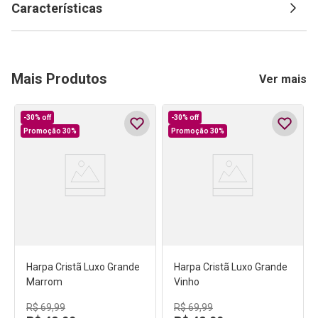
Características
Mais Produtos
Ver mais
-
30%
off
-
30%
off
Promoção 30%
Promoção 30%
Harpa Cristã Luxo Grande
Harpa Cristã Luxo Grande
Marrom
Vinho
R$
69
,
99
R$
69
,
99