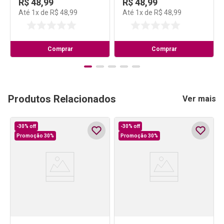
R$
48
,
99
R$
48
,
99
Até
1
x de
R$
48
,
99
Até
1
x de
R$
48
,
99
Comprar
Comprar
Produtos Relacionados
Ver mais
-
30%
off
-
30%
off
Promoção 30%
Promoção 30%