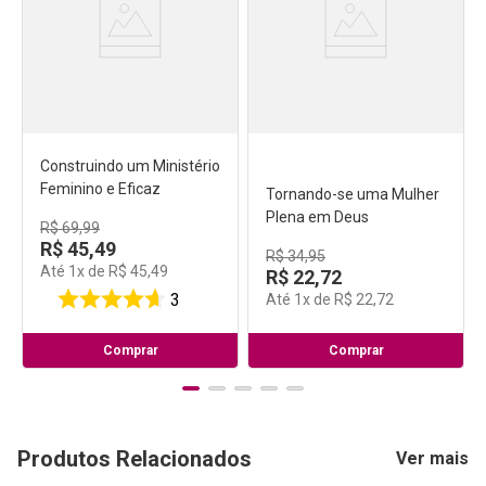
Construindo um Ministério
Tornando-se uma Mulher
Feminino e Eficaz
Plena em Deus
R$
69
,
99
R$
34
,
95
R$
45
,
49
R$
22
,
72
Até
1
x de
R$
45
,
49
Até
1
x de
R$
22
,
72
3
27
Comprar
Comprar
Produtos Relacionados
Ver mais