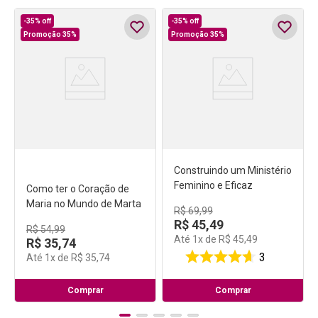
-
35%
off
-
35%
off
Promoção 35%
Promoção 35%
Como ter o Coração de
Construindo um Ministério
Maria no Mundo de Marta
Feminino e Eficaz
R$
54
,
99
R$
69
,
99
R$
35
,
74
R$
45
,
49
Até
1
x de
R$
35
,
74
Até
1
x de
R$
45
,
49
99
3
Comprar
Comprar