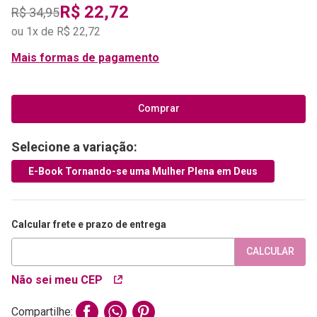
R$
22
,
72
R$
34
,
95
ou
1
x de
R$
22
,
72
Mais formas de pagamento
Comprar
Selecione a variação:
E-Book Tornando-se uma Mulher Plena em Deus
Calcular frete e prazo de entrega
CALCULAR
Não sei meu CEP
Compartilhe: