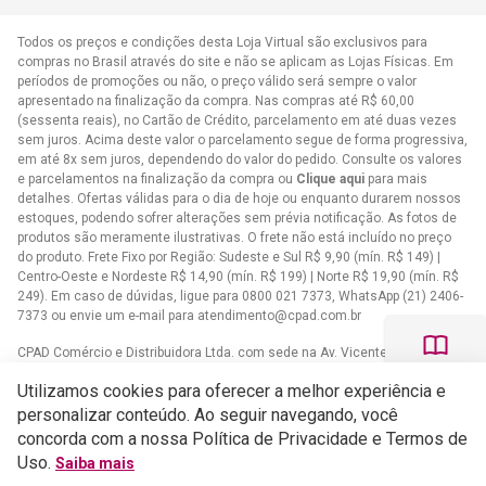
Todos os preços e condições desta Loja Virtual são exclusivos para
compras no Brasil através do site e não se aplicam as Lojas Físicas. Em
períodos de promoções ou não, o preço válido será sempre o valor
apresentado na finalização da compra. Nas compras até R$ 60,00
(sessenta reais), no Cartão de Crédito, parcelamento em até duas vezes
sem juros. Acima deste valor o parcelamento segue de forma progressiva,
em até 8x sem juros, dependendo do valor do pedido. Consulte os valores
e parcelamentos na finalização da compra ou
Clique aqui
para mais
detalhes. Ofertas válidas para o dia de hoje ou enquanto durarem nossos
estoques, podendo sofrer alterações sem prévia notificação. As fotos de
produtos são meramente ilustrativas. O frete não está incluído no preço
do produto. Frete Fixo por Região: Sudeste e Sul R$ 9,90 (mín. R$ 149) |
Centro-Oeste e Nordeste R$ 14,90 (mín. R$ 199) | Norte R$ 19,90 (mín. R$
249). Em caso de dúvidas, ligue para 0800 021 7373, WhatsApp (21) 2406-
7373 ou envie um e-mail para
atendimento@cpad.com.br
CPAD Comércio e Distribuidora Ltda. com sede na Av. Vicente de Carvalho,
1083 - Vila da Penha, Rio de Janeiro/RJ CNPJ 33.805.724/0001-61
Utilizamos cookies para oferecer a melhor experiência e
Casa Publicadora das Assembleias de Deus com sede na Av. Brasil,
personalizar conteúdo. Ao seguir navegando, você
34.401 - Bangu - CEP 21852-002 - Rio de Janeiro - RJCNPJ
concorda com a nossa Política de Privacidade e Termos de
33.608.332/0001-02
Uso.
Saiba mais