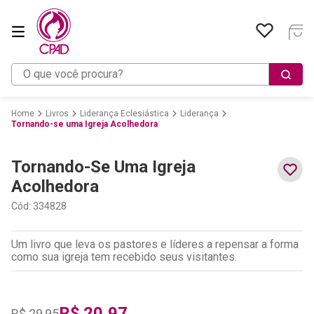
O que você procura?
Livros
Liderança Eclesiástica
Liderança
Tornando-se uma Igreja Acolhedora
Tornando-Se Uma Igreja
Acolhedora
Cód
:
334828
Um livro que leva os pastores e líderes a repensar a forma
como sua igreja tem recebido seus visitantes.
R$
20
,
97
R$
29
,
95