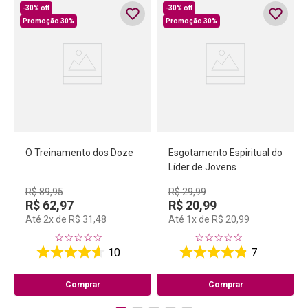
-
30%
off
-
30%
off
Promoção 30%
Promoção 30%
O Treinamento dos Doze
Esgotamento Espiritual do
Líder de Jovens
R$
89
,
95
R$
29
,
99
R$
62
,
97
R$
20
,
99
Até
2
x de
R$
31
,
48
Até
1
x de
R$
20
,
99
☆
☆
☆
☆
☆
☆
☆
☆
☆
☆
10
7
Comprar
Comprar