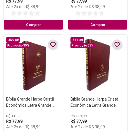
R$
77
,
99
R$
77
,
99
Até
2
x de
R$
38
,
99
Até
2
x de
R$
38
,
99
Comprar
Comprar
-
35%
off
-
35%
off
Promoção 35%
Promoção 35%
Bíblia Grande Harpa Cristã
Bíblia Grande Harpa Cristã
Econômica Letra Grande
Econômica Letra Grande
Vinho (Natal)
Vinho (Pentecostes)
R$
119
,
99
R$
119
,
99
R$
77
,
99
R$
77
,
99
Até
2
x de
R$
38
,
99
Até
2
x de
R$
38
,
99