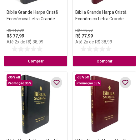
Bíblia Grande Harpa Cristã
Bíblia Grande Harpa Cristã
Econômica Letra Grande
Econômica Letra Grande
Preta (Pentecostes)
Vinho (Salvação)
R$
119
,
99
R$
119
,
99
R$
77
,
99
R$
77
,
99
Até
2
x de
R$
38
,
99
Até
2
x de
R$
38
,
99
Comprar
Comprar
-
35%
off
-
35%
off
Promoção 35%
Promoção 35%