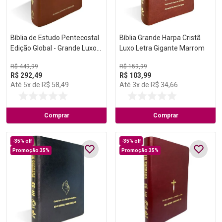
Bíblia de Estudo Pentecostal
Bíblia Grande Harpa Cristã
Edição Global - Grande Luxo
Luxo Letra Gigante Marrom
Marrom
R$
449
,
99
R$
159
,
99
R$
292
,
49
R$
103
,
99
Até
5
x de
R$
58
,
49
Até
3
x de
R$
34
,
66
Comprar
Comprar
-
35%
off
-
35%
off
Promoção 35%
Promoção 35%