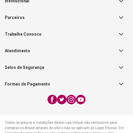
Institucional
Sobre a Empresa
Parceiros
Política de Privacidade
Teste Maeztra
Política de Vendas
Trabalhe Conosco
Autores
Política de Troca e Devolução
Fale Conosco
Editorial Patmos
Catálogos de Produtos
Atendimento
FAQ - Dúvidas
CGADB
Segunda a Sexta | 8:00h às
Nossas Lojas
FAECAD
Selos de Segurança
17:30h
Exceto feriados
Formas de Pagamento
WhatsApp:
(21) 2406-7373
E-mail:
atendimento@cpad.com.br
Todos os preços e condições desta Loja Virtual são exclusivos para
compras no Brasil através do site e não se aplicam as Lojas Físicas. Em