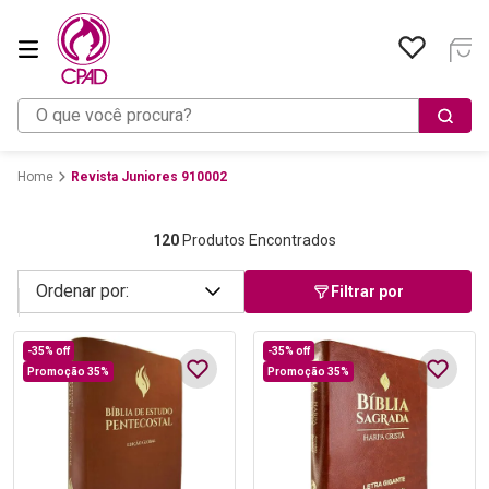
O que você procura?
Revista Juniores 910002
120
Produtos Encontrados
Filtrar por
-
35%
off
-
35%
off
Promoção 35%
Promoção 35%