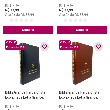
Preta (Salvação)
Vinho (Música)
R$
119
,
99
R$
119
,
99
R$
77
,
99
R$
77
,
99
Até
2
x de
R$
38
,
99
Até
2
x de
R$
38
,
99
Comprar
Comprar
-
35%
off
-
35%
off
Promoção 35%
Promoção 35%
Bíblia Grande Harpa Cristã
Bíblia Grande Harpa Cristã
Econômica Letra Grande
Econômica Letra Grande
Preta (Música)
Marrom (Salvação)
R$
119
,
99
R$
119
,
99