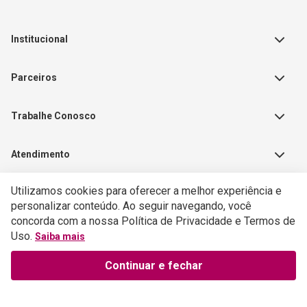
Institucional
Sobre a Empresa
Parceiros
Política de Privacidade
Teste Maeztra
Política de Vendas
Trabalhe Conosco
Autores
Política de Troca e Devolução
Fale Conosco
Editorial Patmos
Catálogos de Produtos
Atendimento
FAQ - Dúvidas
CGADB
Segunda a Sexta | 8:00h às
Nossas Lojas
FAECAD
Utilizamos cookies para oferecer a melhor experiência e
Selos de Segurança
17:30h
personalizar conteúdo. Ao seguir navegando, você
Exceto feriados
concorda com a nossa Política de Privacidade e Termos de
Formas de Pagamento
WhatsApp:
Uso.
Saiba mais
(21) 2406-7373
E-mail:
Continuar e fechar
atendimento@cpad.com.br