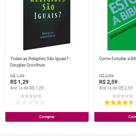
Todas as Religiões São Iguais? -
Como Estudar a Bíb
Douglas Groothuis
R$
1
,
99
R$
3
,
99
R$
1
,
29
R$
2
,
59
Até
1
x de
R$
1
,
29
Até
1
x de
R$
2
,
59
☆
☆
☆
☆
☆
☆
☆
☆
☆
☆
Comprar
Com