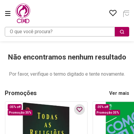
O que você procura?
Não encontramos nenhum resultado
Por favor, verifique o termo digitado e tente novamente.
Promoções
Ver mais
-
35%
off
-
35%
off
Promoção 35%
Promoção 35%