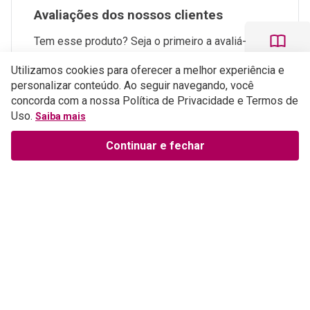
Avaliações dos nossos clientes
Tem esse produto? Seja o primeiro a avaliá-lo!
Perguntas e respostas
Utilizamos cookies para oferecer a melhor experiência e
personalizar conteúdo. Ao seguir navegando, você
concorda com a nossa Política de Privacidade e Termos de
ESCREVER AVALIAÇÃO
Uso.
Saiba mais
Continuar e fechar
Institucional
Sobre a Empresa
Parceiros
Política de Privacidade
Teste Maeztra
Política de Vendas
Trabalhe Conosco
Autores
Política de Troca e Devolução
Fale Conosco
Editorial Patmos
Catálogos de Produtos
Atendimento