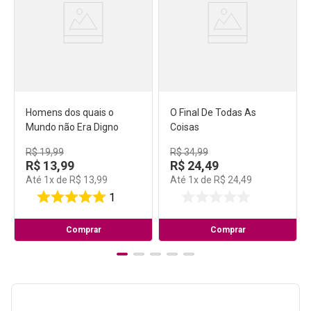
Homens dos quais o
O Final De Todas As
Mundo não Era Digno
Coisas
R$
19
,
99
R$
34
,
99
R$
13
,
99
R$
24
,
49
Até
1
x de
R$
13
,
99
Até
1
x de
R$
24
,
49
1
Comprar
Comprar