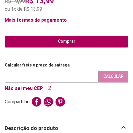
R$
13
,
99
R$
19
,
99
ou
1
x de
R$
13
,
99
Mais formas de pagamento
Comprar
Calcular frete e prazo de entrega
CALCULAR
Não sei meu CEP
Compartilhe:
Descrição do produto