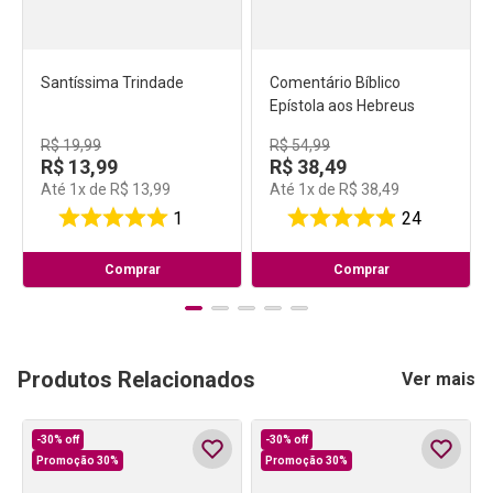
Santíssima Trindade
Comentário Bíblico
Epístola aos Hebreus
R$
19
,
99
R$
54
,
99
R$
13
,
99
R$
38
,
49
Até
1
x de
R$
13
,
99
Até
1
x de
R$
38
,
49
1
24
Comprar
Comprar
Produtos Relacionados
Ver mais
-
30%
off
-
30%
off
Promoção 30%
Promoção 30%