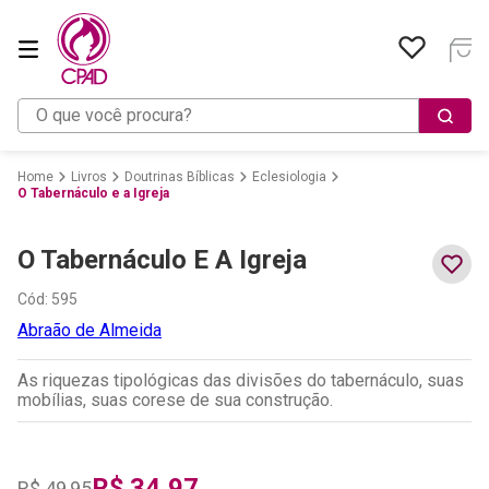
O que você procura?
Livros
Doutrinas Bíblicas
Eclesiologia
O Tabernáculo e a Igreja
O Tabernáculo E A Igreja
Cód
:
595
Abraão de Almeida
As riquezas tipológicas das divisões do tabernáculo, suas
mobílias, suas corese de sua construção.
R$
34
,
97
R$
49
,
95