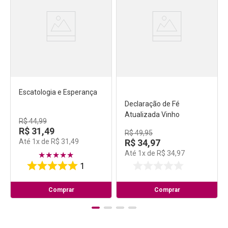
Escatologia e Esperança
Declaração de Fé
Atualizada Vinho
R$
44
,
99
R$
31
,
49
R$
49
,
95
Até
1
x de
R$
31
,
49
R$
34
,
97
Até
1
x de
R$
34
,
97
★
★
★
★
★
1
Comprar
Comprar