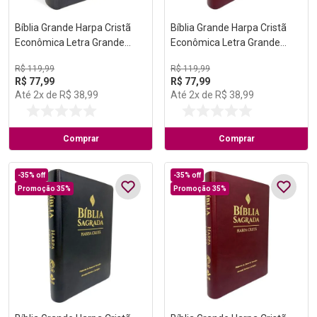
Bíblia Grande Harpa Cristã
Bíblia Grande Harpa Cristã
Econômica Letra Grande
Econômica Letra Grande
Preta (Pentecostes)
Vinho (Salvação)
R$
119
,
99
R$
119
,
99
R$
77
,
99
R$
77
,
99
Até
2
x de
R$
38
,
99
Até
2
x de
R$
38
,
99
Comprar
Comprar
-
35%
off
-
35%
off
Promoção 35%
Promoção 35%