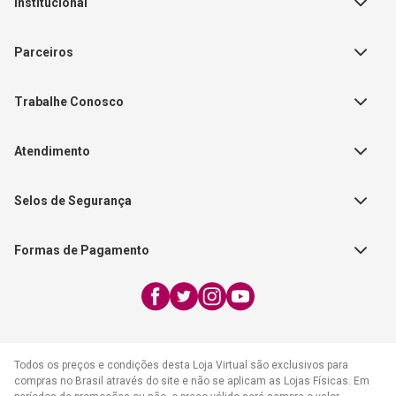
Institucional
Sobre a Empresa
Parceiros
Política de Privacidade
Teste Maeztra
Política de Vendas
Trabalhe Conosco
Autores
Política de Troca e Devolução
Fale Conosco
Editorial Patmos
Catálogos de Produtos
Atendimento
FAQ - Dúvidas
CGADB
Segunda a Sexta | 8:00h às
Nossas Lojas
FAECAD
Selos de Segurança
17:30h
Exceto feriados
Formas de Pagamento
WhatsApp:
(21) 2406-7373
E-mail:
atendimento@cpad.com.br
Todos os preços e condições desta Loja Virtual são exclusivos para
compras no Brasil através do site e não se aplicam as Lojas Físicas. Em