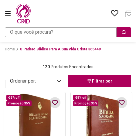
O que você procura?
O Padrao Biblico Para A Sua Vida Crista 365449
120
Produtos Encontrados
Filtrar por
-
35%
off
-
35%
off
Promoção 35%
Promoção 35%