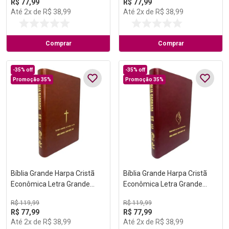
R$
77
,
99
R$
77
,
99
Até
2
x de
R$
38
,
99
Até
2
x de
R$
38
,
99
Comprar
Comprar
-
35%
off
-
35%
off
Promoção 35%
Promoção 35%
Bíblia Grande Harpa Cristã
Bíblia Grande Harpa Cristã
Econômica Letra Grande
Econômica Letra Grande
Marrom (Salvação)
Vinho (Pentecostes)
R$
119
,
99
R$
119
,
99
R$
77
,
99
R$
77
,
99
Até
2
x de
R$
38
,
99
Até
2
x de
R$
38
,
99