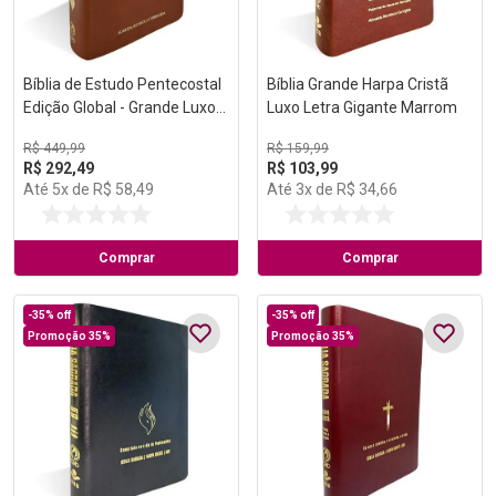
Bíblia de Estudo Pentecostal
Bíblia Grande Harpa Cristã
Edição Global - Grande Luxo
Luxo Letra Gigante Marrom
Marrom
R$
449
,
99
R$
159
,
99
R$
292
,
49
R$
103
,
99
Até
5
x de
R$
58
,
49
Até
3
x de
R$
34
,
66
Comprar
Comprar
-
35%
off
-
35%
off
Promoção 35%
Promoção 35%