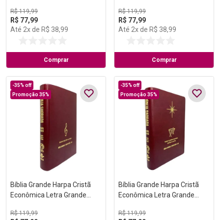
Preta (Música)
Preta (Salvação)
R$
119
,
99
R$
119
,
99
R$
77
,
99
R$
77
,
99
Até
2
x de
R$
38
,
99
Até
2
x de
R$
38
,
99
Comprar
Comprar
-
35%
off
-
35%
off
Promoção 35%
Promoção 35%
Bíblia Grande Harpa Cristã
Bíblia Grande Harpa Cristã
Econômica Letra Grande
Econômica Letra Grande
Vinho (Música)
Vinho (Natal)
R$
119
,
99
R$
119
,
99