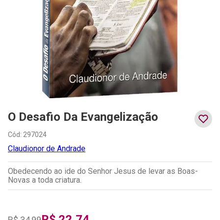
O Desafio Da Evangelização
Cód
:
297024
Claudionor de Andrade
Obedecendo ao ide do Senhor Jesus de levar as Boas-
Novas a toda criatura.
R$
22
,
74
R$
34
,
99