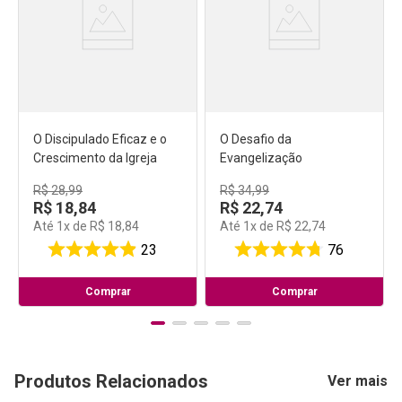
O Discipulado Eficaz e o
O Desafio da
Crescimento da Igreja
Evangelização
R$
28
,
99
R$
34
,
99
R$
18
,
84
R$
22
,
74
Até
1
x de
R$
18
,
84
Até
1
x de
R$
22
,
74
23
76
Comprar
Comprar
Produtos Relacionados
Ver mais