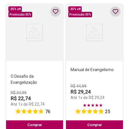
-
35%
off
-
35%
off
Promoção 35%
Promoção 35%
Manual de Evangelismo
O Desafio da
Evangelização
R$
44
,
99
R$
29
,
24
R$
34
,
99
R$
22
,
74
Até
1
x de
R$
29
,
24
Até
1
x de
R$
22
,
74
★
★
★
★
★
76
25
Comprar
Comprar