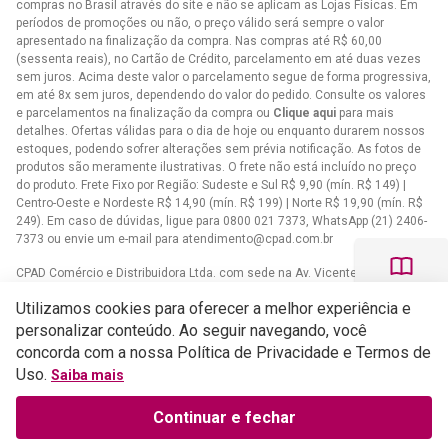
compras no Brasil através do site e não se aplicam as Lojas Físicas. Em
períodos de promoções ou não, o preço válido será sempre o valor
apresentado na finalização da compra. Nas compras até R$ 60,00
(sessenta reais), no Cartão de Crédito, parcelamento em até duas vezes
sem juros. Acima deste valor o parcelamento segue de forma progressiva,
em até 8x sem juros, dependendo do valor do pedido. Consulte os valores
e parcelamentos na finalização da compra ou
Clique aqui
para mais
detalhes. Ofertas válidas para o dia de hoje ou enquanto durarem nossos
estoques, podendo sofrer alterações sem prévia notificação. As fotos de
produtos são meramente ilustrativas. O frete não está incluído no preço
do produto. Frete Fixo por Região: Sudeste e Sul R$ 9,90 (mín. R$ 149) |
Centro-Oeste e Nordeste R$ 14,90 (mín. R$ 199) | Norte R$ 19,90 (mín. R$
249). Em caso de dúvidas, ligue para 0800 021 7373, WhatsApp (21) 2406-
7373 ou envie um e-mail para
atendimento@cpad.com.br
CPAD Comércio e Distribuidora Ltda. com sede na Av. Vicente de Carvalho,
1083 - Vila da Penha, Rio de Janeiro/RJ CNPJ 33.805.724/0001-61
Utilizamos cookies para oferecer a melhor experiência e
Casa Publicadora das Assembleias de Deus com sede na Av. Brasil,
personalizar conteúdo. Ao seguir navegando, você
34.401 - Bangu - CEP 21852-002 - Rio de Janeiro - RJCNPJ
concorda com a nossa Política de Privacidade e Termos de
33.608.332/0001-02
Uso.
Saiba mais
Continuar e fechar