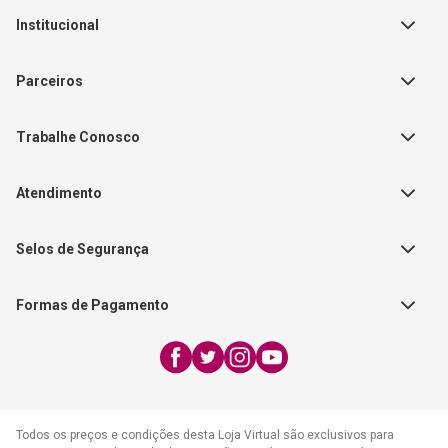
Institucional
Sobre a Empresa
Parceiros
Política de Privacidade
Teste Maeztra
Política de Vendas
Trabalhe Conosco
Autores
Política de Troca e Devolução
Fale Conosco
Editorial Patmos
Catálogos de Produtos
Atendimento
FAQ - Dúvidas
CGADB
Segunda a Sexta | 8:00h às
Nossas Lojas
FAECAD
Selos de Segurança
17:30h
Exceto feriados
Formas de Pagamento
WhatsApp:
(21) 2406-7373
E-mail:
atendimento@cpad.com.br
Todos os preços e condições desta Loja Virtual são exclusivos para