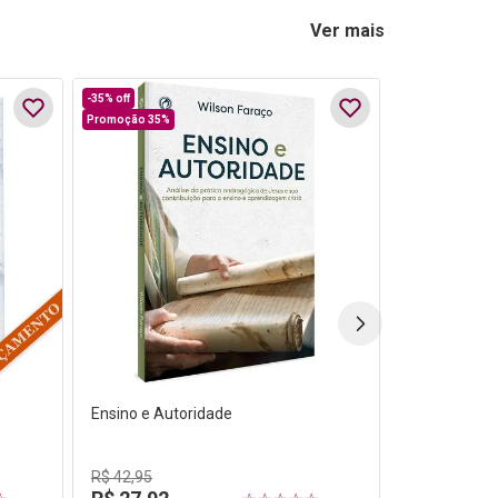
Ver mais
-
35%
off
Promoção 35%
e
Ensino e Autoridade
R$
42
,
95