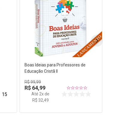
Boas Ideias para Professores de
Educação Cristã II
R$
99
,
99
R$
64
,
99
☆
☆
☆
☆
☆
Até
2
x de
15
R$
32
,
49