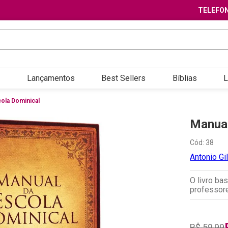
TELEFON
Lançamentos
Best Sellers
Bíblias
L
ola Dominical
Manual
Cód
:
38
Antonio Gi
O livro ba
professore
R$
59
,
99