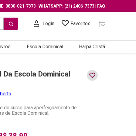
E: 0800-021-7373 | WHATSAPP:
(21) 2406-7373
|
FAQ
Login
Favoritos
ivros
Escola Dominical
Harpa Cristã
 Da Escola Dominical
lberto
se do curso para aperfeiçoamento de
s de Escola Dominical.
R$
38
,
99