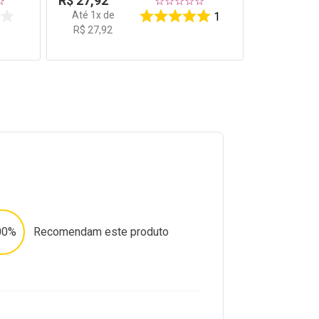
R$
27
,
92
☆
☆
☆
☆
☆
☆
Até
1
x de
1
R$
27
,
92
00%
Recomendam este produto