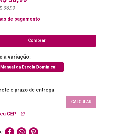
$
38
,
99
mas de pagamento
Comprar
e a variação:
 Manual da Escola Dominical
frete e prazo de entrega
CALCULAR
meu CEP
e: