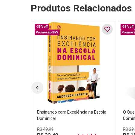
Produtos Relacionados
-
35%
off
-
35%
off
Promoção 35%
Promoçã
Ensinando com Excelência na Escola
O Que
Dominical
Domin
R$
49
,
99
R$
29
,