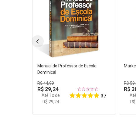
Manual do Professor de Escola
Market
Dominical
R$
44
,
99
R$
59
,
R$
29
,
24
R$
3
☆
☆
☆
☆
☆
Até
1
x de
At
37
R$
29
,
24
R$