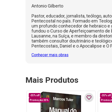
Antonio Gilberto
Pastor, educador, jornalista, teólogo, aut
Pentecostal no país. Formado em Teolog
um profundo conhecedor de hebraico e gre
fundou o Curso de Aperfeiçoamento de 
Lausanne, na Suíça, e membro da diretoria
também consultor doutrinário e teológico
Pentecostais, Daniel e o Apocalipse e O 
Conhecer mais obras
Mais Produtos
-
35%
off
-
35%
off
Promoção 35%
Promoçã