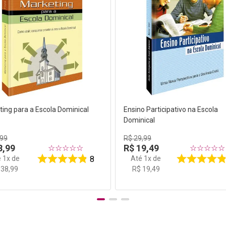
ing para a Escola Dominical
Ensino Participativo na Escola
Dominical
99
R$
29
,
99
8
,
99
R$
19
,
49
☆
☆
☆
☆
☆
☆
☆
☆
☆
☆
é
1
x de
Até
1
x de
8
38
,
99
R$
19
,
49