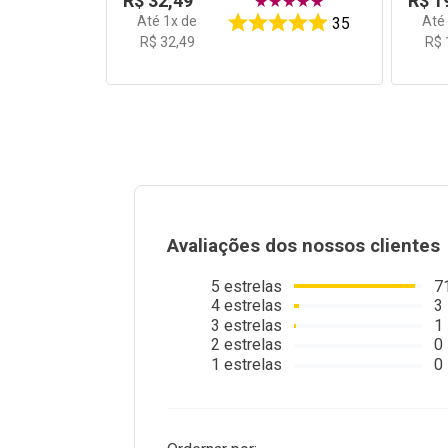
R$
32
,
49
R$
1
★
★
★
★
★
Até
1
x de
At
35
R$
32
,
49
R$
Avaliações dos nossos clientes
5
estrelas
7
4
estrelas
3
3
estrelas
1
2
estrelas
0
1
estrelas
0