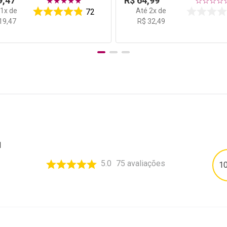
9
,
47
R$
64
,
99
★
★
★
★
★
☆
☆
☆
☆
é
1
x de
Até
2
x de
72
19
,
47
R$
32
,
49
1
5.0
75
avaliações
1