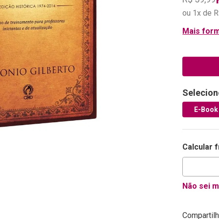
ou
1
x de
R
Mais for
Selecion
E-Book
Calcular 
Não sei 
Compartilh