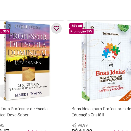
-
35%
off
o 35%
Promoção 35%
 Todo Professor de Escola
Boas Ideias para Professores d
ical Deve Saber
Educação Cristã II
95
R$
99
,
99