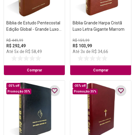
Bíblia de Estudo Pentecostal
Bíblia Grande Harpa Cristã
Edição Global - Grande Luxo
Luxo Letra Gigante Marrom
Marrom
R$
449
,
99
R$
159
,
99
R$
292
,
49
R$
103
,
99
Até
5
x de
R$
58
,
49
Até
3
x de
R$
34
,
66
Comprar
Comprar
-
35%
off
-
35%
off
Promoção 35%
Promoção 35%