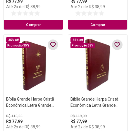
R$
77
,
99
R$
77
,
99
Até
2
x de
R$
38
,
99
Até
2
x de
R$
38
,
99
Comprar
Comprar
-
35%
off
-
35%
off
Promoção 35%
Promoção 35%
Bíblia Grande Harpa Cristã
Bíblia Grande Harpa Cristã
Econômica Letra Grande
Econômica Letra Grande
Vinho (Natal)
Vinho (Pentecostes)
R$
119
,
99
R$
119
,
99
R$
77
,
99
R$
77
,
99
Até
2
x de
R$
38
,
99
Até
2
x de
R$
38
,
99