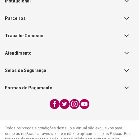
Institucional
Sobre a Empresa
Parceiros
Política de Privacidade
Teste Maeztra
Política de Vendas
Trabalhe Conosco
Autores
Política de Troca e Devolução
Fale Conosco
Editorial Patmos
Catálogos de Produtos
Atendimento
FAQ - Dúvidas
CGADB
Segunda a Sexta | 8:00h às
Nossas Lojas
FAECAD
Selos de Segurança
17:30h
Exceto feriados
Formas de Pagamento
WhatsApp:
(21) 2406-7373
E-mail:
atendimento@cpad.com.br
Todos os preços e condições desta Loja Virtual são exclusivos para
compras no Brasil através do site e não se aplicam as Lojas Físicas. Em