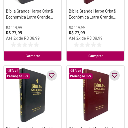
Bíblia Grande Harpa Cristã
Bíblia Grande Harpa Cristã
Econômica Letra Grande
Econômica Letra Grande
Preta (Pentecostes)
Vinho (Salvação)
R$
119
,
99
R$
119
,
99
R$
77
,
99
R$
77
,
99
Até
2
x de
R$
38
,
99
Até
2
x de
R$
38
,
99
Comprar
Comprar
-
35%
off
-
35%
off
Promoção 35%
Promoção 35%