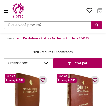
O que você procura?
Livro De Historias Biblicas De Jesus Brochura 354435
120
Produtos Encontrados
Filtrar por
-
35%
off
-
35%
off
Promoção 35%
Promoção 35%