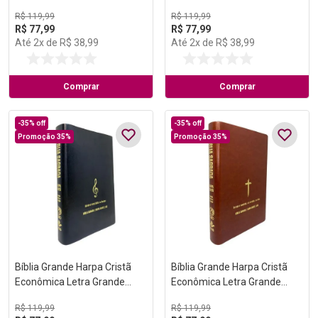
Preta (Salvação)
Vinho (Música)
R$
119
,
99
R$
119
,
99
R$
77
,
99
R$
77
,
99
Até
2
x de
R$
38
,
99
Até
2
x de
R$
38
,
99
Comprar
Comprar
-
35%
off
-
35%
off
Promoção 35%
Promoção 35%
Bíblia Grande Harpa Cristã
Bíblia Grande Harpa Cristã
Econômica Letra Grande
Econômica Letra Grande
Preta (Música)
Marrom (Salvação)
R$
119
,
99
R$
119
,
99