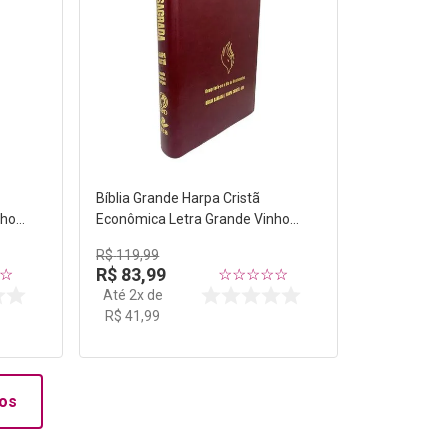
Bíblia Grande Harpa Cristã
nho
Econômica Letra Grande Vinho
(Pentecostes)
R$
119
,
99
R$
83
,
99
☆
☆
☆
☆
☆
☆
Até
2
x de
R$
41
,
99
os