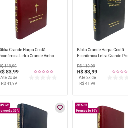
Bíblia Grande Harpa Cristã
Bíblia Grande Harpa Cristã
Econômica Letra Grande Vinho
Econômica Letra Grande Pr
(Salvação)
R$
119
,
99
R$
119
,
99
R$
83
,
99
R$
83
,
99
☆
☆
☆
☆
☆
☆
☆
☆
☆
Até
2
x de
Até
2
x de
R$
41
,
99
R$
41
,
99
30%
off
-
30%
off
romoção 30%
Promoção 30%