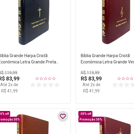
Bíblia Grande Harpa Cristã
Bíblia Grande Harpa Cristã
Econômica Letra Grande Preta
Econômica Letra Grande Vi
(Salvação)
(Música)
R$
119
,
99
R$
119
,
99
R$
83
,
99
R$
83
,
99
☆
☆
☆
☆
☆
☆
☆
☆
☆
Até
2
x de
Até
2
x de
R$
41
,
99
R$
41
,
99
30%
off
-
30%
off
romoção 30%
Promoção 30%