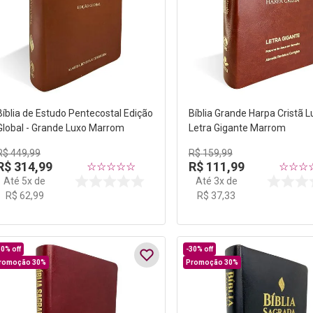
Bíblia de Estudo Pentecostal Edição
Bíblia Grande Harpa Cristã L
Global - Grande Luxo Marrom
Letra Gigante Marrom
R$
449
,
99
R$
159
,
99
R$
314
,
99
R$
111
,
99
☆
☆
☆
☆
☆
☆
☆
☆
Até
5
x de
Até
3
x de
R$
62
,
99
R$
37
,
33
30%
off
-
30%
off
romoção 30%
Promoção 30%