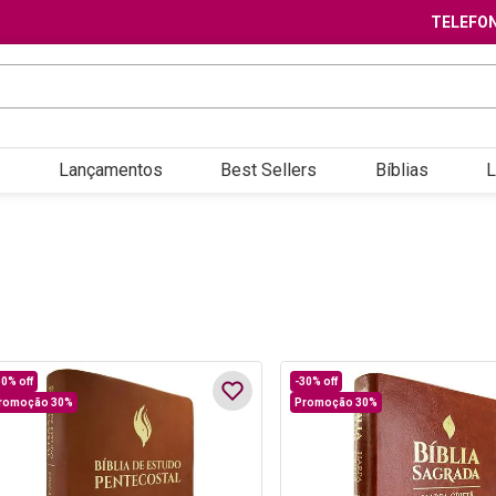
TELEFON
Lançamentos
Best Sellers
Bíblias
L
30%
off
-
30%
off
romoção 30%
Promoção 30%