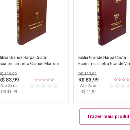
Bíblia Grande Harpa Cristã
Bíblia Grande Harpa Cristã
Econômica Letra Grande Marrom
Econômica Letra Grande Vi
(Salvação)
(Natal)
R$
119
,
99
R$
119
,
99
R$
83
,
99
R$
83
,
99
☆
☆
☆
☆
☆
☆
☆
☆
☆
Até
2
x de
Até
2
x de
R$
41
,
99
R$
41
,
99
Trazer mais produt