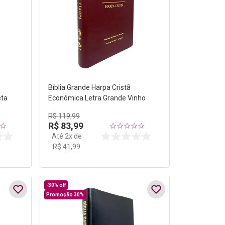
Bíblia Grande Harpa Cristã
eta
Econômica Letra Grande Vinho
R$
119
,
99
R$
83
,
99
☆
☆
☆
☆
☆
☆
Até
2
x de
R$
41
,
99
-
30%
off
Promoção 30%