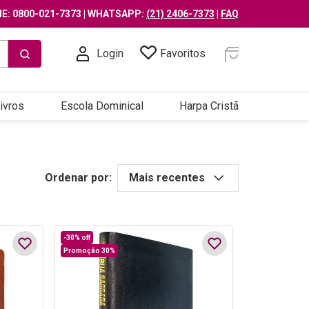
E: 0800-021-7373 | WHATSAPP:
(21) 2406-7373
|
FAQ
Login
Favoritos
ivros
Escola Dominical
Harpa Cristã
Ordenar por:
Mais recentes
-
30%
off
Promoção 30%