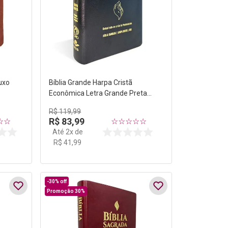
uxo
Bíblia Grande Harpa Cristã
Econômica Letra Grande Preta
(Pentecostes)
R$
119
,
99
R$
83
,
99
☆
☆
☆
☆
☆
☆
☆
Até
2
x de
R$
41
,
99
-
30%
off
Promoção 30%