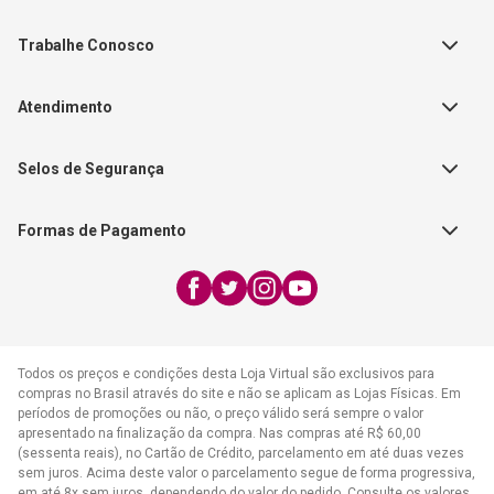
Política de Privacidade
Teste Maeztra
Política de Vendas
Trabalhe Conosco
Autores
Política de Troca e Devolução
Fale Conosco
Editorial Patmos
Catálogos de Produtos
Atendimento
FAQ - Dúvidas
CGADB
Segunda a Sexta | 8:00h às
Nossas Lojas
FAECAD
Selos de Segurança
17:30h
Exceto feriados
Formas de Pagamento
WhatsApp:
(21) 2406-7373
E-mail:
atendimento@cpad.com.br
Todos os preços e condições desta Loja Virtual são exclusivos para
compras no Brasil através do site e não se aplicam as Lojas Físicas. Em
períodos de promoções ou não, o preço válido será sempre o valor
apresentado na finalização da compra. Nas compras até R$ 60,00
(sessenta reais), no Cartão de Crédito, parcelamento em até duas vezes
sem juros. Acima deste valor o parcelamento segue de forma progressiva,
em até 8x sem juros, dependendo do valor do pedido. Consulte os valores