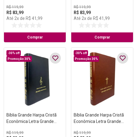
Preta (Salvação)
Vinho (Música)
R$
119
,
99
R$
119
,
99
R$
83
,
99
R$
83
,
99
Até
2
x de
R$
41
,
99
Até
2
x de
R$
41
,
99
Comprar
Comprar
-
30%
off
-
30%
off
Promoção 30%
Promoção 30%
Bíblia Grande Harpa Cristã
Bíblia Grande Harpa Cristã
Econômica Letra Grande
Econômica Letra Grande
Preta (Música)
Marrom (Salvação)
R$
119
,
99
R$
119
,
99