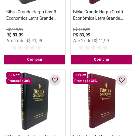
Bíblia Grande Harpa Cristã
Bíblia Grande Harpa Cristã
Econômica Letra Grande
Econômica Letra Grande
Preta (Pentecostes)
Vinho (Salvação)
R$
119
,
99
R$
119
,
99
R$
83
,
99
R$
83
,
99
Até
2
x de
R$
41
,
99
Até
2
x de
R$
41
,
99
Comprar
Comprar
-
30%
off
-
30%
off
Promoção 30%
Promoção 30%