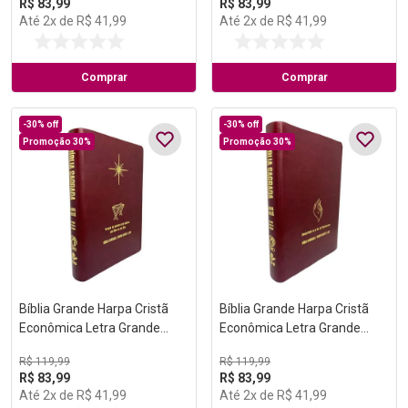
R$
83
,
99
R$
83
,
99
Até
2
x de
R$
41
,
99
Até
2
x de
R$
41
,
99
Comprar
Comprar
-
30%
off
-
30%
off
Promoção 30%
Promoção 30%
Bíblia Grande Harpa Cristã
Bíblia Grande Harpa Cristã
Econômica Letra Grande
Econômica Letra Grande
Vinho (Natal)
Vinho (Pentecostes)
R$
119
,
99
R$
119
,
99
R$
83
,
99
R$
83
,
99
Até
2
x de
R$
41
,
99
Até
2
x de
R$
41
,
99