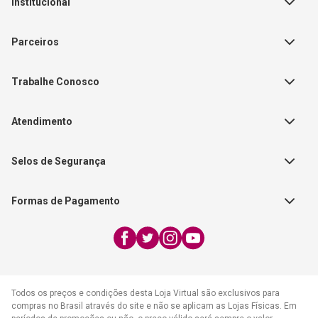
Institucional
Sobre a Empresa
Parceiros
Política de Privacidade
Teste Maeztra
Política de Vendas
Trabalhe Conosco
Autores
Política de Troca e Devolução
Fale Conosco
Editorial Patmos
Catálogos de Produtos
Atendimento
FAQ - Dúvidas
CGADB
Segunda a Sexta | 8:00h às
Nossas Lojas
FAECAD
Selos de Segurança
17:30h
Exceto feriados
Formas de Pagamento
WhatsApp:
(21) 2406-7373
E-mail:
atendimento@cpad.com.br
Todos os preços e condições desta Loja Virtual são exclusivos para
compras no Brasil através do site e não se aplicam as Lojas Físicas. Em