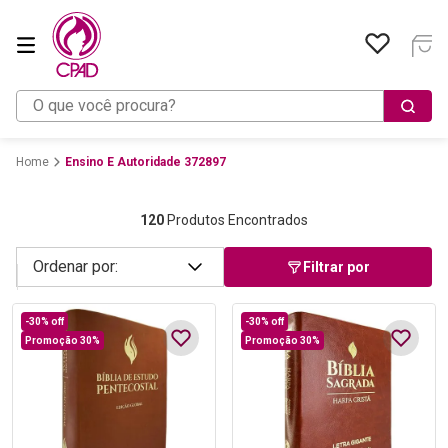
O que você procura?
Ensino E Autoridade 372897
120
Produtos Encontrados
Filtrar por
-
30%
off
-
30%
off
Promoção 30%
Promoção 30%