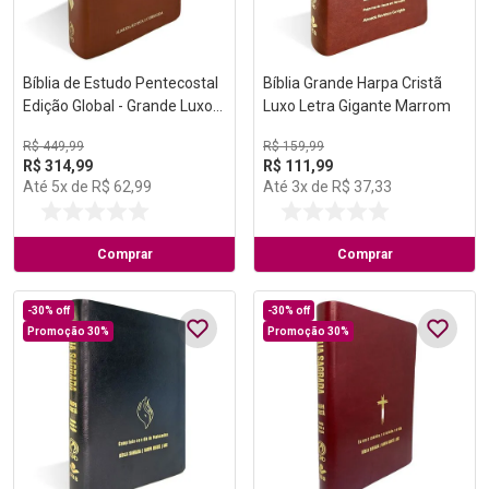
Bíblia de Estudo Pentecostal
Bíblia Grande Harpa Cristã
Edição Global - Grande Luxo
Luxo Letra Gigante Marrom
Marrom
R$
449
,
99
R$
159
,
99
R$
314
,
99
R$
111
,
99
Até
5
x de
R$
62
,
99
Até
3
x de
R$
37
,
33
Comprar
Comprar
-
30%
off
-
30%
off
Promoção 30%
Promoção 30%