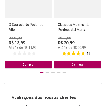
O Segredo do Poder do
Clássicos Movimento
Alto
Pentecostal Maria
Woodworth Etter
R$
19
,
99
R$
29
,
99
R$
13
,
99
R$
20
,
99
Até
1
x de
R$
13
,
99
Até
1
x de
R$
20
,
99
13
Comprar
Comprar
Avaliações dos nossos clientes