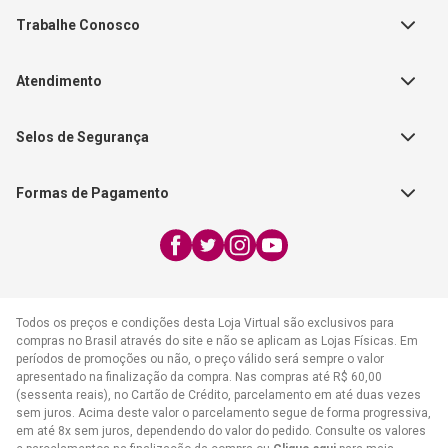
Teste Maeztra
Política de Vendas
Trabalhe Conosco
Autores
Política de Troca e Devolução
Fale Conosco
Editorial Patmos
Catálogos de Produtos
Atendimento
FAQ - Dúvidas
CGADB
Segunda a Sexta | 8:00h às
Nossas Lojas
FAECAD
Selos de Segurança
17:30h
Exceto feriados
Formas de Pagamento
WhatsApp:
(21) 2406-7373
E-mail:
atendimento@cpad.com.br
Todos os preços e condições desta Loja Virtual são exclusivos para
compras no Brasil através do site e não se aplicam as Lojas Físicas. Em
períodos de promoções ou não, o preço válido será sempre o valor
apresentado na finalização da compra. Nas compras até R$ 60,00
(sessenta reais), no Cartão de Crédito, parcelamento em até duas vezes
sem juros. Acima deste valor o parcelamento segue de forma progressiva,
em até 8x sem juros, dependendo do valor do pedido. Consulte os valores