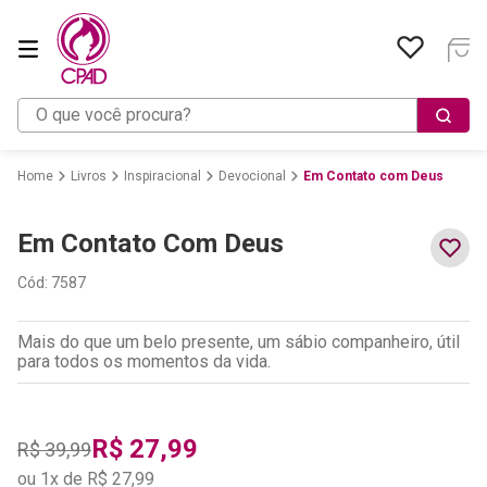
O que você procura?
Livros
Inspiracional
Devocional
Em Contato com Deus
Em Contato Com Deus
Cód
:
7587
Mais do que um belo presente, um sábio companheiro, útil
para todos os momentos da vida.
R$
27
,
99
R$
39
,
99
ou
1
x de
R$
27
,
99