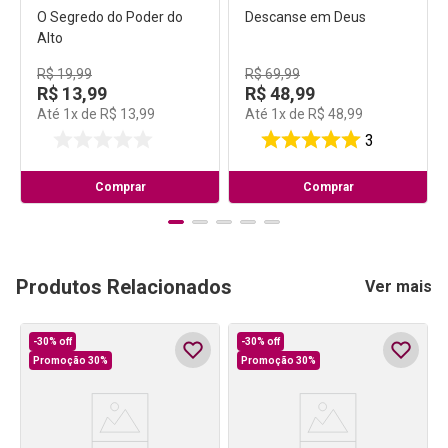
O Segredo do Poder do
Descanse em Deus
Alto
R$
19
,
99
R$
69
,
99
R$
13
,
99
R$
48
,
99
Até
1
x de
R$
13
,
99
Até
1
x de
R$
48
,
99
3
Comprar
Comprar
Produtos Relacionados
Ver mais
-
30%
off
-
30%
off
Promoção 30%
Promoção 30%