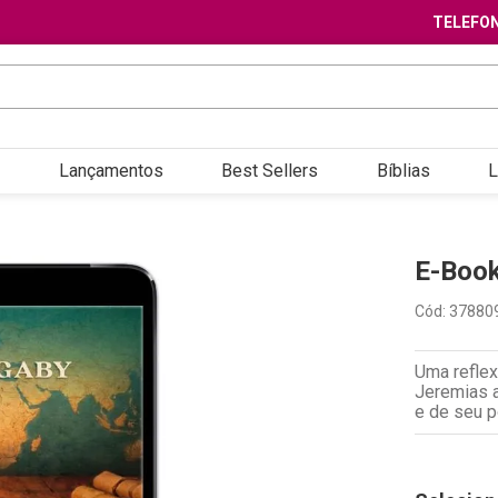
TELEFON
Lançamentos
Best Sellers
Bíblias
L
E-Book
Cód
:
37880
Uma reflex
Jeremias a
e de seu p