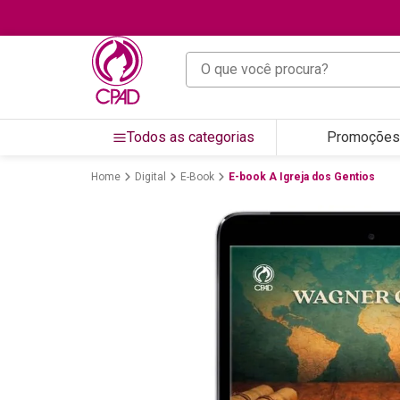
O que você procura?
Todos as categorias
Promoções
Digital
E-Book
E-book A Igreja dos Gentios