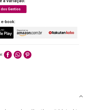
e a variação:
a dos Gentios
 e-book:
e: