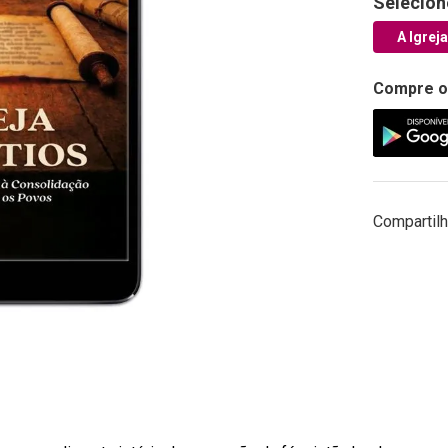
Selecion
A Igrej
Compre o
Compartilh