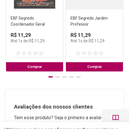
EBF Segredo
EBF Segredo Jardim
Coordenador Geral
Professor
R$
11
,
29
R$
11
,
29
Até
1
x de
R$
11
,
29
Até
1
x de
R$
11
,
29
Comprar
Comprar
Avaliações dos nossos clientes
Tem esse produto? Seja o primeiro a avaliá-lo!
Perguntas e respostas