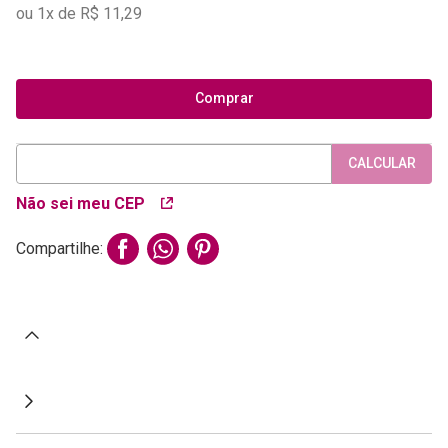
ou
1
x de
R$
11
,
29
Comprar
CALCULAR
Não sei meu CEP
Compartilhe: