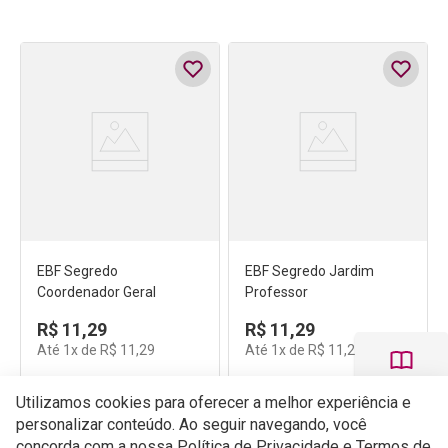
EBF Segredo
EBF Segredo Jardim
Coordenador Geral
Professor
R$
11
,
29
R$
11
,
29
Até
1
x de
R$
11
,
29
Até
1
x de
R$
11
,
29
Utilizamos cookies para oferecer a melhor experiência e
personalizar conteúdo. Ao seguir navegando, você
Comprar
Comprar
concorda com a nossa Política de Privacidade e Termos de