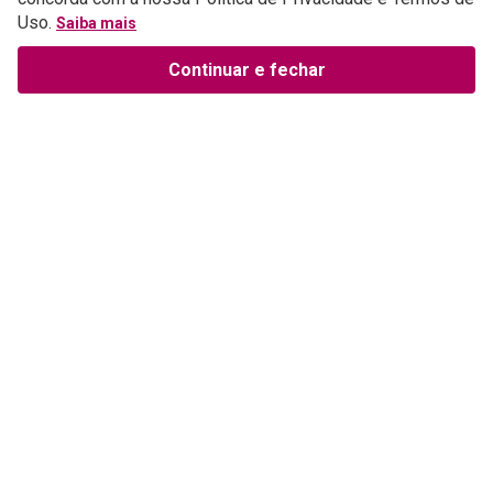
Uso.
Saiba mais
Continuar e fechar
EBF Segredo
EBF Segredo Juniores
Coordenador Geral
Aluno
R$
11
,
29
R$
11
,
29
Até
1
x de
R$
11
,
29
Até
1
x de
R$
11
,
29