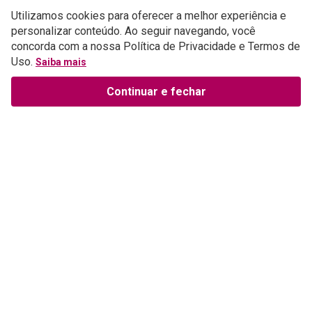
Perguntas e respostas
Utilizamos cookies para oferecer a melhor experiência e
personalizar conteúdo. Ao seguir navegando, você
concorda com a nossa Política de Privacidade e Termos de
ESCREVER AVALIAÇÃO
Uso.
Saiba mais
Continuar e fechar
Institucional
Sobre a Empresa
Parceiros
Política de Privacidade
Teste Maeztra
Política de Vendas
Trabalhe Conosco
Autores
Política de Troca e Devolução
Fale Conosco
Editorial Patmos
Catálogos de Produtos
Atendimento
FAQ - Dúvidas
CGADB
Segunda a Sexta | 8:00h às
Nossas Lojas
FAECAD
Selos de Segurança
17:30h
Exceto feriados