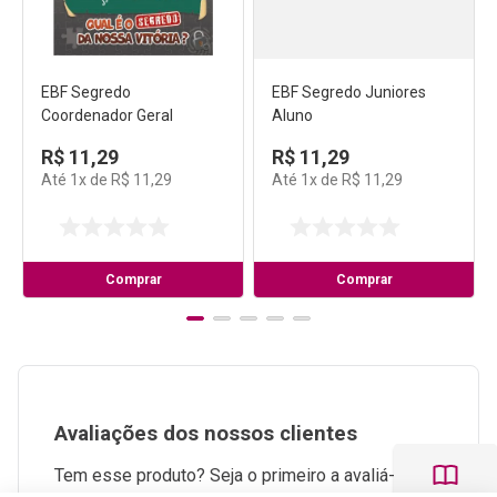
EBF Segredo
EBF Segredo Juniores
Coordenador Geral
Aluno
R$
11
,
29
R$
11
,
29
Até
1
x de
R$
11
,
29
Até
1
x de
R$
11
,
29
Comprar
Comprar
Avaliações dos nossos clientes
Tem esse produto? Seja o primeiro a avaliá-lo!