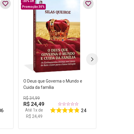
-
30%
off
Promoção 30%
O Deus que Governa o Mundo e
Cuida da família
R$
34
,
99
R$
24
,
49
☆
☆
☆
☆
☆
Até
1
x de
86
24
R$
24
,
49