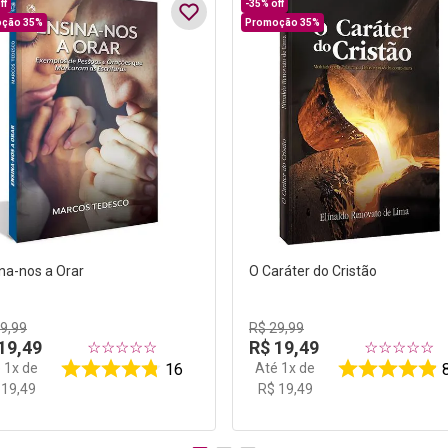
ff
-
35%
off
ção 35%
Promoção 35%
na-nos a Orar
O Caráter do Cristão
29
,
99
R$
29
,
99
19
,
49
R$
19
,
49
☆
☆
☆
☆
☆
☆
☆
☆
☆
☆
é
1
x de
Até
1
x de
16
19
,
49
R$
19
,
49