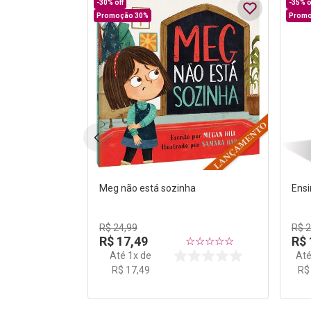
-
30%
off
-
35%
o
Promoção 30%
Promo
Meg não está sozinha
Ensi
R$
24
,
99
R$
R$
17
,
49
R$
☆
☆
☆
☆
☆
Até
1
x de
At
R$
17
,
49
R$