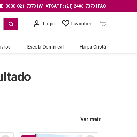
E: 0800-021-7373 | WHATSAPP:
(21) 2406-7373
|
FAQ
Login
Favoritos
ivros
Escola Dominical
Harpa Cristã
ltado
Ver mais