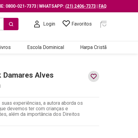
E: 0800-021-7373 | WHATSAPP:
(21) 2406-7373
|
FAQ
Login
Favoritos
ivros
Escola Dominical
Harpa Cristã
k Damares Alves
1
 suas experiências, a autora aborda os
que devemos ter com crianças e
es, além da importância dos Direitos