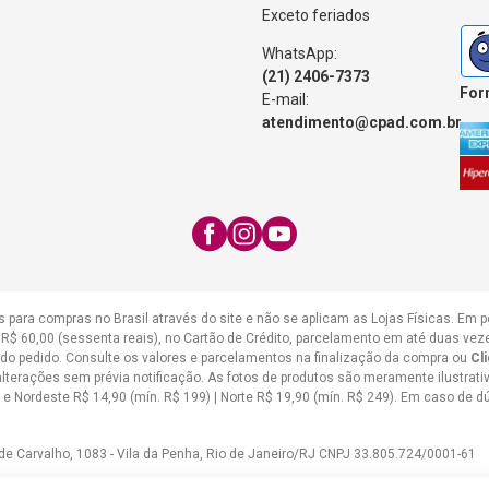
Exceto feriados
WhatsApp:
(21) 2406-7373
For
E-mail:
atendimento@cpad.com.br
s para compras no Brasil através do site e não se aplicam as Lojas Físicas. Em 
 R$ 60,00 (sessenta reais), no Cartão de Crédito, parcelamento em até duas ve
 do pedido. Consulte os valores e parcelamentos na finalização da compra ou
Cl
erações sem prévia notificação. As fotos de produtos são meramente ilustrativas
e e Nordeste R$ 14,90 (mín. R$ 199) | Norte R$ 19,90 (mín. R$ 249). Em caso de 
de Carvalho, 1083 - Vila da Penha, Rio de Janeiro/RJ CNPJ 33.805.724/0001-61