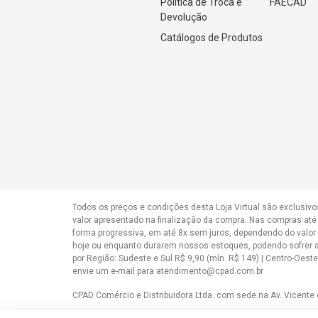
Política de Troca e 
FAECAD
Devolução
Catálogos de Produtos
Todos os preços e condições desta Loja Virtual são exclusivo
valor apresentado na finalização da compra. Nas compras até
forma progressiva, em até 8x sem juros, dependendo do valor
hoje ou enquanto durarem nossos estoques, podendo sofrer alt
por Região: Sudeste e Sul R$ 9,90 (mín. R$ 149) | Centro-Oest
envie um e-mail para
atendimento@cpad.com.br
CPAD Comércio e Distribuidora Ltda. com sede na Av. Vicente 