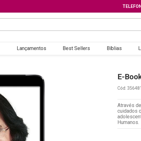
TELEFON
Lançamentos
Best Sellers
Bíblias
L
E-Boo
Cód
:
35648
Através de
cuidados 
adolescent
Humanos.