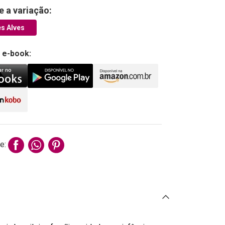
e a variação:
s Alves
 e-book:
e: