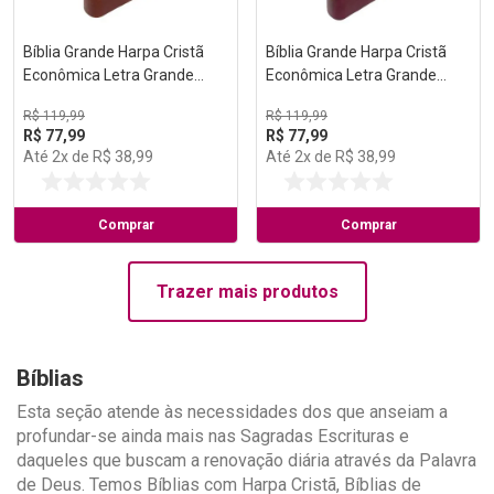
Bíblia Grande Harpa Cristã
Bíblia Grande Harpa Cristã
Econômica Letra Grande
Econômica Letra Grande
Marrom (Salvação)
Vinho (Pentecostes)
R$
119
,
99
R$
119
,
99
R$
77
,
99
R$
77
,
99
Até
2
x de
R$
38
,
99
Até
2
x de
R$
38
,
99
Comprar
Comprar
Trazer mais produtos
Bíblias
Esta seção atende às necessidades dos que anseiam a
profundar-se ainda mais nas Sagradas Escrituras e
daqueles que buscam a renovação diária através da Palavra
de Deus. Temos Bíblias com Harpa Cristã, Bíblias de