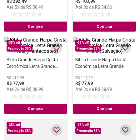
R$
292
,
49
R$
103
,
99
Até
5
x de
R$
58
,
49
Até
3
x de
R$
34
,
66
Comprar
Comprar
-
35%
off
-
35%
off
Promoção 35%
Promoção 35%
Bíblia Grande Harpa Cristã
Bíblia Grande Harpa Cristã
Econômica Letra Grande
Econômica Letra Grande
Preta (Pentecostes)
Vinho (Salvação)
R$
119
,
99
R$
119
,
99
R$
77
,
99
R$
77
,
99
Até
2
x de
R$
38
,
99
Até
2
x de
R$
38
,
99
Comprar
Comprar
-
35%
off
-
35%
off
Promoção 35%
Promoção 35%