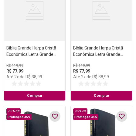
Bíblia Grande Harpa Cristã
Bíblia Grande Harpa Cristã
Econômica Letra Grande
Econômica Letra Grande
Preta
Vinho
R$
119
,
99
R$
119
,
99
R$
77
,
99
R$
77
,
99
Até
2
x de
R$
38
,
99
Até
2
x de
R$
38
,
99
Comprar
Comprar
-
35%
off
-
35%
off
Promoção 35%
Promoção 35%