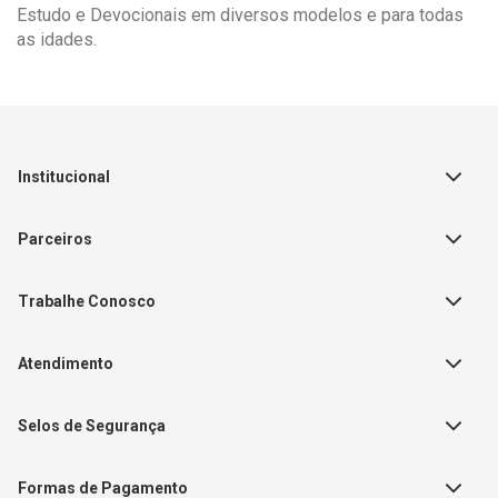
Estudo e Devocionais em diversos modelos e para todas
as idades.
Institucional
Sobre a Empresa
Parceiros
Política de Privacidade
Teste Maeztra
Política de Vendas
Trabalhe Conosco
Autores
Política de Troca e Devolução
Fale Conosco
Editorial Patmos
Catálogos de Produtos
Atendimento
FAQ - Dúvidas
CGADB
Segunda a Sexta | 8:00h às
Nossas Lojas
FAECAD
Selos de Segurança
17:30h
Exceto feriados
Formas de Pagamento
WhatsApp: