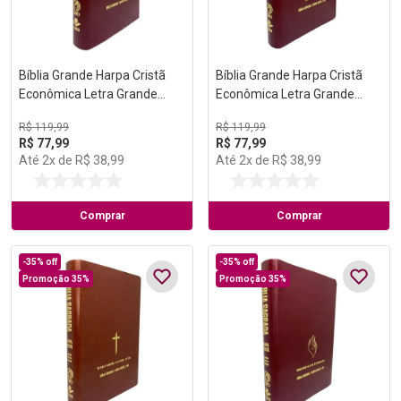
Bíblia Grande Harpa Cristã
Bíblia Grande Harpa Cristã
Econômica Letra Grande
Econômica Letra Grande
Vinho (Música)
Vinho (Natal)
R$
119
,
99
R$
119
,
99
R$
77
,
99
R$
77
,
99
Até
2
x de
R$
38
,
99
Até
2
x de
R$
38
,
99
Comprar
Comprar
-
35%
off
-
35%
off
Promoção 35%
Promoção 35%