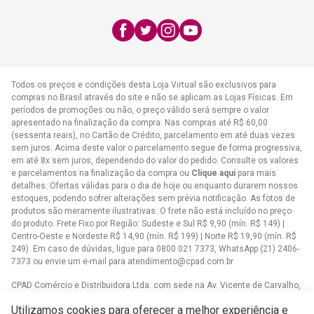
(21) 2406-7373
E-mail:
atendimento@cpad.com.br
Todos os preços e condições desta Loja Virtual são exclusivos para
compras no Brasil através do site e não se aplicam as Lojas Físicas. Em
períodos de promoções ou não, o preço válido será sempre o valor
apresentado na finalização da compra. Nas compras até R$ 60,00
(sessenta reais), no Cartão de Crédito, parcelamento em até duas vezes
sem juros. Acima deste valor o parcelamento segue de forma progressiva,
em até 8x sem juros, dependendo do valor do pedido. Consulte os valores
e parcelamentos na finalização da compra ou
Clique aqui
para mais
detalhes. Ofertas válidas para o dia de hoje ou enquanto durarem nossos
estoques, podendo sofrer alterações sem prévia notificação. As fotos de
produtos são meramente ilustrativas. O frete não está incluído no preço
do produto. Frete Fixo por Região: Sudeste e Sul R$ 9,90 (mín. R$ 149) |
Centro-Oeste e Nordeste R$ 14,90 (mín. R$ 199) | Norte R$ 19,90 (mín. R$
249). Em caso de dúvidas, ligue para 0800 021 7373, WhatsApp (21) 2406-
7373 ou envie um e-mail para
atendimento@cpad.com.br
CPAD Comércio e Distribuidora Ltda. com sede na Av. Vicente de Carvalho,
1083 - Vila da Penha, Rio de Janeiro/RJ CNPJ 33.805.724/0001-61
Utilizamos cookies para oferecer a melhor experiência e