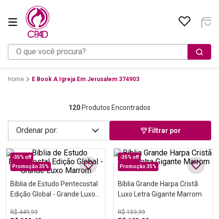
O que você procura?
E Book A Igreja Em Jerusalem 374903
120
Produtos Encontrados
Filtrar por
-
35%
off
-
35%
off
Promoção 35%
Promoção 35%
Bíblia de Estudo Pentecostal
Bíblia Grande Harpa Cristã
Edição Global - Grande Luxo
Luxo Letra Gigante Marrom
Marrom
R$
449
,
99
R$
159
,
99