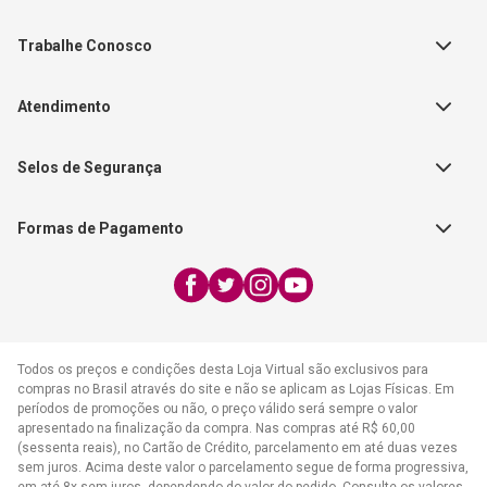
Política de Privacidade
Teste Maeztra
Política de Vendas
Trabalhe Conosco
Autores
Política de Troca e Devolução
Fale Conosco
Editorial Patmos
Catálogos de Produtos
Atendimento
FAQ - Dúvidas
CGADB
Segunda a Sexta | 8:00h às
Nossas Lojas
FAECAD
Selos de Segurança
17:30h
Exceto feriados
Formas de Pagamento
WhatsApp:
(21) 2406-7373
E-mail:
atendimento@cpad.com.br
Todos os preços e condições desta Loja Virtual são exclusivos para
compras no Brasil através do site e não se aplicam as Lojas Físicas. Em
períodos de promoções ou não, o preço válido será sempre o valor
apresentado na finalização da compra. Nas compras até R$ 60,00
(sessenta reais), no Cartão de Crédito, parcelamento em até duas vezes
sem juros. Acima deste valor o parcelamento segue de forma progressiva,