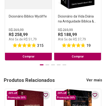
Dicionário Bíblico Wycliffe
Dicionário da Vida Diária
na Antiguidade Bíblica &
Pós-Bíblica
R$
369
,
99
R$
269
,
99
R$
258
,
99
R$
188
,
99
Até
5
x de
R$
51
,
79
Até
5
x de
R$
37
,
79
315
19
Comprar
Comprar
Produtos Relacionados
Ver mais
-
30%
off
-
30%
off
Promoção 30%
Promoção 30%