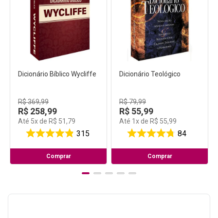
Dicionário Bíblico Wycliffe
Dicionário Teológico
R$
369
,
99
R$
79
,
99
R$
258
,
99
R$
55
,
99
Até
5
x de
R$
51
,
79
Até
1
x de
R$
55
,
99
315
84
Comprar
Comprar