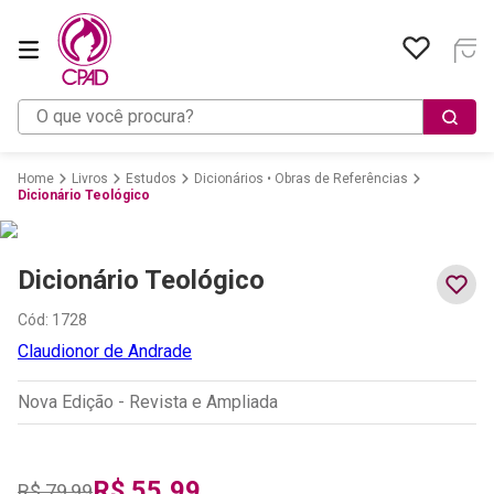
O que você procura?
Livros
Estudos
Dicionários • Obras de Referências
Dicionário Teológico
Dicionário Teológico
Cód
:
1728
Claudionor de Andrade
Nova Edição - Revista e Ampliada
R$
55
,
99
R$
79
,
99