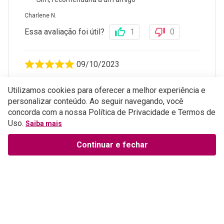
Charlene N.
Essa avaliação foi útil?
1
0
09/10/2023
Excelente
Utilizamos cookies para oferecer a melhor experiência e
personalizar conteúdo. Ao seguir navegando, você
Sim, recomendaria a um amigo
concorda com a nossa Política de Privacidade e Termos de
Leonardo J.
Uso.
Saiba mais
Essa avaliação foi útil?
0
1
Continuar e fechar
17/08/2022
Um ótimo produto. Livro de excelência, ainda que
pequeno, mas com um conteúdo gigantesco.
Sim, recomendaria a um amigo