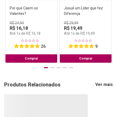
Por que Caem os
Josué um Líder que fez
Valentes?
Diferença
R$
24
,
90
R$
29
,
99
R$
16
,
18
R$
19
,
49
Até
1
x de
R$
16
,
18
Até
1
x de
R$
19
,
49
☆
☆
☆
☆
☆
☆
☆
☆
☆
☆
26
9
Comprar
Comprar
Produtos Relacionados
Ver mais