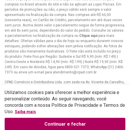
compras no Brasil através do site e não se aplicam as Lojas Físicas. Em
períodos de promoções ou não, o preço válido será sempre o valor
apresentado na finalização da compra. Nas compras até R$ 60,00
(sessenta reais), no Cartão de Crédito, parcelamento em até duas vezes
sem juros. Acima deste valor o parcelamento segue de forma progressiva,
em até 8x sem juros, dependendo do valor do pedido. Consulte os valores
e parcelamentos na finalização da compra ou
Clique aqui
para mais
detalhes. Ofertas válidas para o dia de hoje ou enquanto durarem nossos
estoques, podendo sofrer alterações sem prévia notificação. As fotos de
produtos são meramente ilustrativas. O frete não está incluído no preço
do produto. Frete Fixo por Região: Sudeste e Sul R$ 9,90 (mín. R$ 149) |
Centro-Oeste e Nordeste R$ 14,90 (mín. R$ 199) | Norte R$ 19,90 (mín. R$
249). Em caso de dúvidas, ligue para 0800 021 7373, WhatsApp (21) 2406-
7373 ou envie um e-mail para
atendimento@cpad.com.br
CPAD Comércio e Distribuidora Ltda. com sede na Av. Vicente de Carvalho,
1083 - Vila da Penha, Rio de Janeiro/RJ CNPJ 33.805.724/0001-61
Utilizamos cookies para oferecer a melhor experiência e
Casa Publicadora das Assembleias de Deus com sede na Av. Brasil,
personalizar conteúdo. Ao seguir navegando, você
34.401 - Bangu - CEP 21852-002 - Rio de Janeiro - RJCNPJ
concorda com a nossa Política de Privacidade e Termos de
33.608.332/0001-02
Uso.
Saiba mais
Continuar e fechar