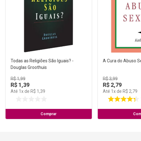
Todas as Religiões São Iguais? -
A Cura do Abuso S
Douglas Groothuis
R$
1
,
99
R$
3
,
99
R$
1
,
39
R$
2
,
79
Até
1
x de
R$
1
,
39
Até
1
x de
R$
2
,
79
Comprar
Com