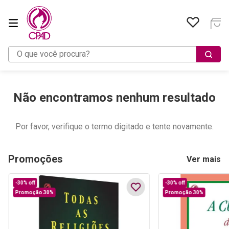
O que você procura?
Não encontramos nenhum resultado
Por favor, verifique o termo digitado e tente novamente.
Promoções
Ver mais
-
30%
off
-
30%
off
Promoção 30%
Promoção 30%