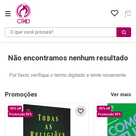
O que você procura?
Não encontramos nenhum resultado
Por favor, verifique o termo digitado e tente novamente.
Promoções
Ver mais
-
35%
off
-
35%
off
Promoção 35%
Promoção 35%