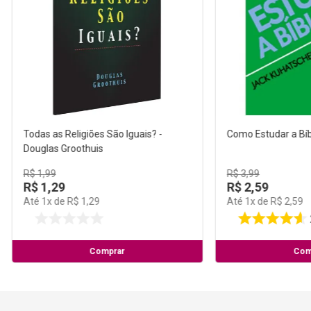
Todas as Religiões São Iguais? -
Como Estudar a Bíb
Douglas Groothuis
R$
1
,
99
R$
3
,
99
R$
1
,
29
R$
2
,
59
Até
1
x de
R$
1
,
29
Até
1
x de
R$
2
,
59
Comprar
Com