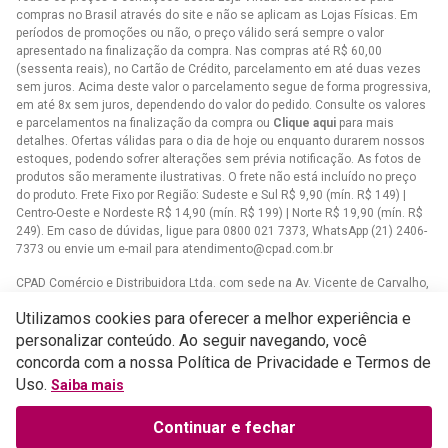
compras no Brasil através do site e não se aplicam as Lojas Físicas. Em
períodos de promoções ou não, o preço válido será sempre o valor
apresentado na finalização da compra. Nas compras até R$ 60,00
(sessenta reais), no Cartão de Crédito, parcelamento em até duas vezes
sem juros. Acima deste valor o parcelamento segue de forma progressiva,
em até 8x sem juros, dependendo do valor do pedido. Consulte os valores
e parcelamentos na finalização da compra ou
Clique aqui
para mais
detalhes. Ofertas válidas para o dia de hoje ou enquanto durarem nossos
estoques, podendo sofrer alterações sem prévia notificação. As fotos de
produtos são meramente ilustrativas. O frete não está incluído no preço
do produto. Frete Fixo por Região: Sudeste e Sul R$ 9,90 (mín. R$ 149) |
Centro-Oeste e Nordeste R$ 14,90 (mín. R$ 199) | Norte R$ 19,90 (mín. R$
249). Em caso de dúvidas, ligue para 0800 021 7373, WhatsApp (21) 2406-
7373 ou envie um e-mail para
atendimento@cpad.com.br
CPAD Comércio e Distribuidora Ltda. com sede na Av. Vicente de Carvalho,
1083 - Vila da Penha, Rio de Janeiro/RJ CNPJ 33.805.724/0001-61
Utilizamos cookies para oferecer a melhor experiência e
Casa Publicadora das Assembleias de Deus com sede na Av. Brasil,
personalizar conteúdo. Ao seguir navegando, você
34.401 - Bangu - CEP 21852-002 - Rio de Janeiro - RJCNPJ
concorda com a nossa Política de Privacidade e Termos de
33.608.332/0001-02
Uso.
Saiba mais
Continuar e fechar