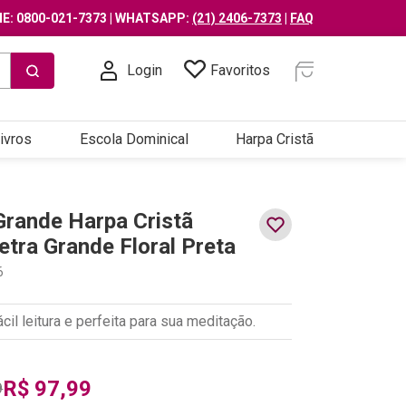
E: 0800-021-7373 | WHATSAPP:
(21) 2406-7373
|
FAQ
Login
Favoritos
ivros
Escola Dominical
Harpa Cristã
 Grande Harpa Cristã
etra Grande Floral Preta
6
ácil leitura e perfeita para sua meditação.
R$
97
,
99
9