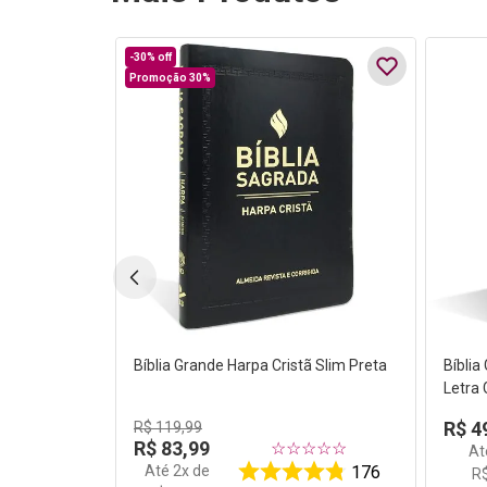
-
30%
off
Promoção 30%
Bíblia Grande Harpa Cristã Slim Preta
Bíblia
Letra 
R$
4
R$
119
,
99
R$
83
,
99
☆
☆
☆
☆
☆
A
Até
2
x de
176
R