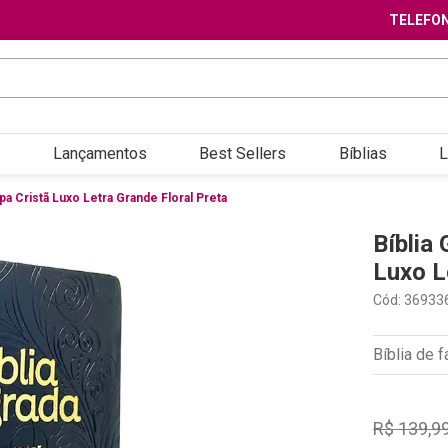
TELEFON
Lançamentos
Best Sellers
Bíblias
L
pa Cristã Luxo Letra Grande Floral Preta
Bíblia
Luxo L
Cód
:
36933
Bíblia de f
R$
139
,
9