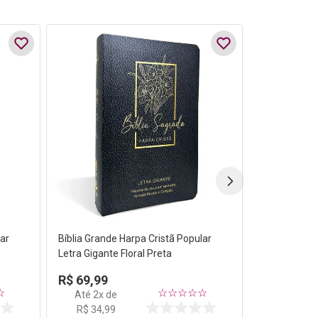
lar
Bíblia Grande Harpa Cristã Popular
Letra Gigante Floral Preta
R$
69
,
99
☆
☆
☆
☆
☆
☆
Até
2
x de
R$
34
,
99