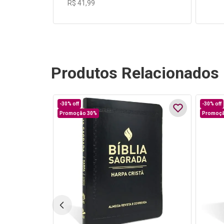
R$
41
,
99
Produtos Relacionados
-
30%
off
-
30%
off
Promoção 30%
Promoçã