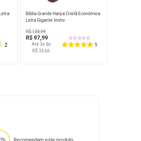
Letra
Bíblia Grande Harpa Cristã Econômica
Letra Gigante Vinho
R$
139
,
99
R$
97
,
99
☆
☆
☆
☆
☆
☆
Até
3
x de
2
1
R$
32
,
66
0%
Recomendam este produto