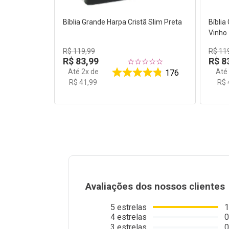
Bíblia Grande Harpa Cristã Slim Preta
Bíblia
Vinho
R$
119
,
99
R$
11
R$
83
,
99
R$
8
☆
☆
☆
☆
☆
Até
2
x de
At
176
R$
41
,
99
R$
Avaliações dos nossos clientes
5
estrelas
1
4
estrelas
0
3
estrelas
0