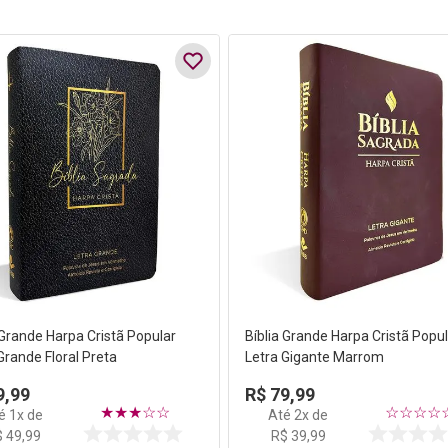
 Grande Harpa Cristã Popular
Bíblia Grande Harpa Cristã Popu
Grande Floral Preta
Letra Gigante Marrom
9
,
99
R$
79
,
99
★
★
★
☆
☆
☆
☆
☆
☆
té
1
x de
Até
2
x de
$
49
,
99
R$
39
,
99