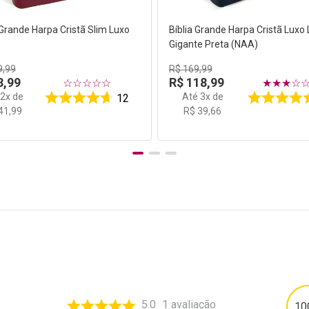
 Grande Harpa Cristã Slim Luxo
Bíblia Grande Harpa Cristã Luxo 
Gigante Preta (NAA)
9
,
99
R$
169
,
99
3
,
99
R$
118
,
99
☆
☆
☆
☆
☆
★
★
★
☆
é
2
x de
Até
3
x de
12
41
,
99
R$
39
,
66
5.0
1
avaliação
10