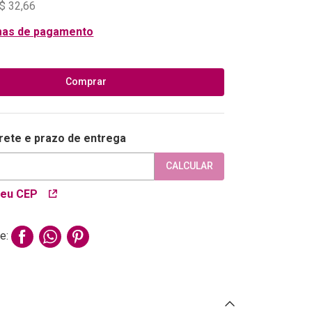
$
32
,
66
mas de pagamento
Comprar
frete e prazo de entrega
CALCULAR
meu CEP
e: