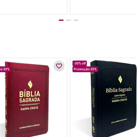
-
30%
off
o 30%
Promoção 30%