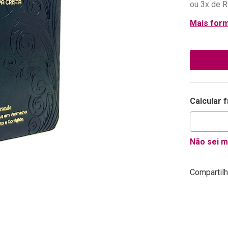
ou
3
x de
R
Mais for
Calcular 
Não sei 
Compartilh