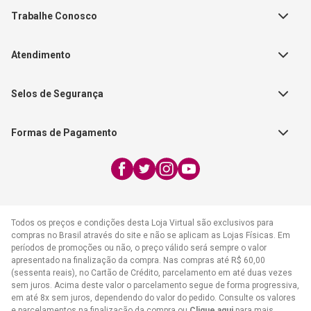
Teste Maeztra
Política de Vendas
Trabalhe Conosco
Autores
Política de Troca e Devolução
Fale Conosco
Editorial Patmos
Catálogos de Produtos
Atendimento
FAQ - Dúvidas
CGADB
Segunda a Sexta | 8:00h às
Nossas Lojas
FAECAD
Selos de Segurança
17:30h
Exceto feriados
Formas de Pagamento
WhatsApp:
(21) 2406-7373
E-mail:
atendimento@cpad.com.br
Todos os preços e condições desta Loja Virtual são exclusivos para
compras no Brasil através do site e não se aplicam as Lojas Físicas. Em
períodos de promoções ou não, o preço válido será sempre o valor
apresentado na finalização da compra. Nas compras até R$ 60,00
(sessenta reais), no Cartão de Crédito, parcelamento em até duas vezes
sem juros. Acima deste valor o parcelamento segue de forma progressiva,
em até 8x sem juros, dependendo do valor do pedido. Consulte os valores
e parcelamentos na finalização da compra ou
Clique aqui
para mais