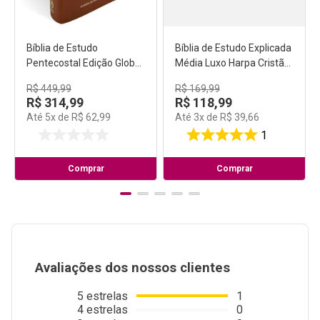
Bíblia de Estudo
Bíblia de Estudo Explicada
Pentecostal Edição Global
Média Luxo Harpa Cristã
- Grande Luxo Marrom
Preta
R$
449
,
99
R$
169
,
99
R$
314
,
99
R$
118
,
99
Até
5
x de
R$
62
,
99
Até
3
x de
R$
39
,
66
1
Comprar
Comprar
Avaliações dos nossos clientes
5
estrelas
1
4
estrelas
0