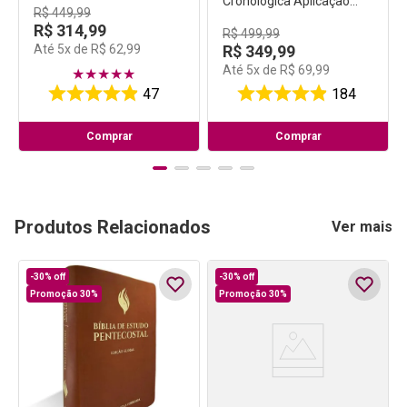
Cronológica Aplicação
R$
449
,
99
Pessoal Tarja Marrom
R$
314
,
99
R$
499
,
99
Até
5
x de
R$
62
,
99
R$
349
,
99
Até
5
x de
R$
69
,
99
★
★
★
★
★
47
184
Comprar
Comprar
Produtos Relacionados
Ver mais
-
30%
off
-
30%
off
Promoção 30%
Promoção 30%