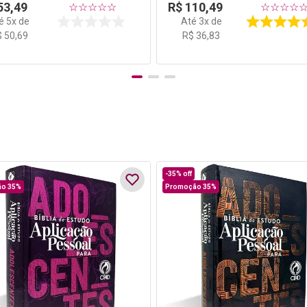
53
,
49
R$
110
,
49
☆
☆
☆
☆
☆
☆
☆
☆
☆
té
5
x de
Até
3
x de
$
50
,
69
R$
36
,
83
-
35%
off
o 35%
Promoção 35%