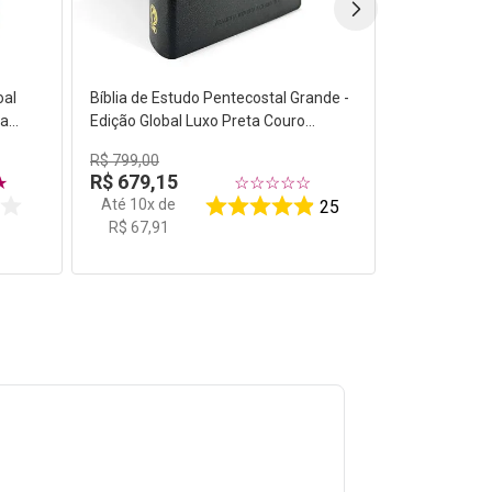
oal
Bíblia de Estudo Pentecostal Grande -
ja
Edição Global Luxo Preta Couro
Legítimo
R$
799
,
00
R$
679
,
15
★
☆
☆
☆
☆
☆
Até
10
x de
25
R$
67
,
91