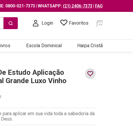
E: 0800-021-7373 | WHATSAPP:
(21) 2406-7373
|
FAQ
Login
Favoritos
ivros
Escola Dominical
Harpa Cristã
 De Estudo Aplicação
l Grande Luxo Vinho
7
 para aplicar em sua vida toda a sabedoria da
 Deus.