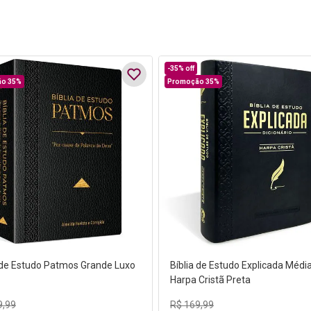
-
35%
off
o 35%
Promoção 35%
a de Estudo Patmos Grande Luxo
Bíblia de Estudo Explicada Médi
Harpa Cristã Preta
9
,
99
R$
169
,
99