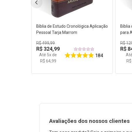
Bíblia de Estudo Cronológica Aplicação
Bíblia
Pessoal Tarja Marrom
para 
Dura 
R$
499
,
99
R$
12
R$
324
,
99
R$
8
☆
☆
☆
☆
☆
Até
5
x de
At
184
R$
64
,
99
R$
Avaliações dos nossos clientes