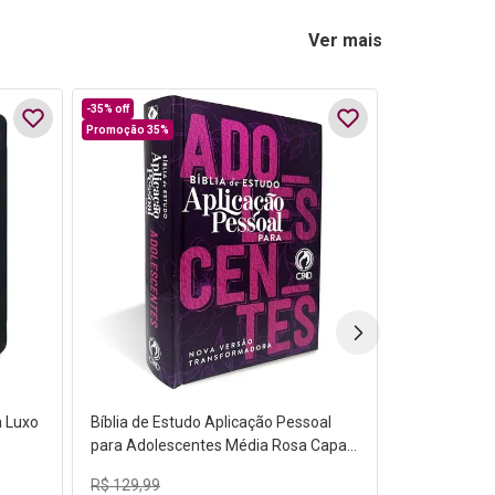
Ver mais
-
35%
off
Promoção 35%
a Luxo
Bíblia de Estudo Aplicação Pessoal
para Adolescentes Média Rosa Capa
Dura NVT
R$
129
,
99