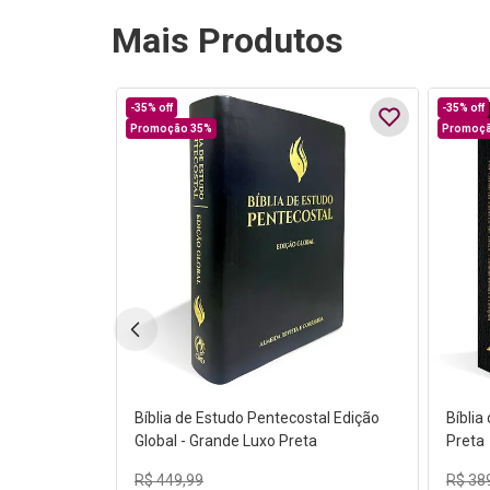
Mais Produtos
-
35%
off
-
35%
off
Promoção 35%
Promoçã
Bíblia de Estudo Pentecostal Edição
Bíbli
Global - Grande Luxo Preta
Preta
R$
449
,
99
R$
38