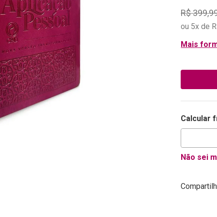
R$
399
,
9
ou
5
x de
R
Mais for
Calcular 
Não sei 
Compartilh