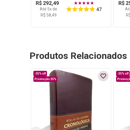
R$
292
,
49
R$
2
★
★
★
★
★
Até
5
x de
A
47
R$
58
,
49
R
Produtos Relacionados
-
35%
off
-
35%
off
Promoção 35%
Promoçã