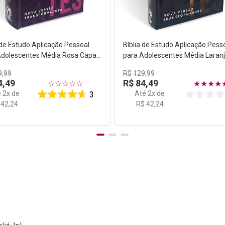
 de Estudo Aplicação Pessoal
Bíblia de Estudo Aplicação Pess
Adolescentes Média Rosa Capa
para Adolescentes Média Laran
NVT
Capa Dura NVT
9
,
99
R$
129
,
99
4
,
49
R$
84
,
49
☆
☆
☆
☆
☆
★
★
★
★
é
2
x de
Até
2
x de
3
42
,
24
R$
42
,
24