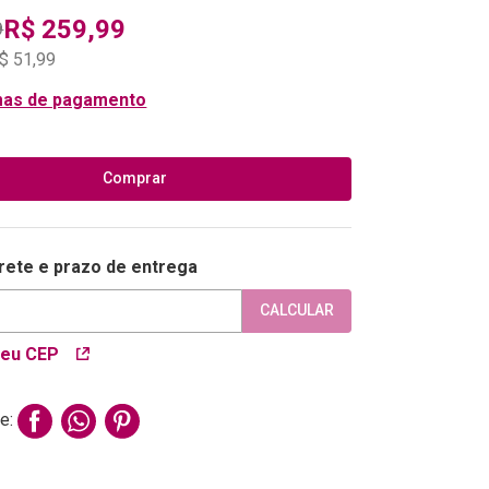
R$
259
,
99
9
$
51
,
99
mas de pagamento
Comprar
frete e prazo de entrega
CALCULAR
meu CEP
e: