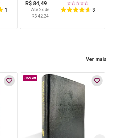
R$
84
,
49
☆
☆
☆
☆
☆
☆
Até
2
x de
1
3
R$
42
,
24
Ver mais
-
15%
off