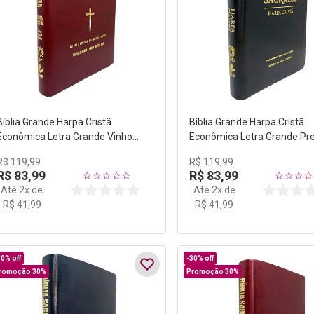
Bíblia Grande Harpa Cristã
Bíblia Grande Harpa Cristã
Econômica Letra Grande Vinho
Econômica Letra Grande Pr
(Salvação)
R$
119
,
99
R$
119
,
99
R$
83
,
99
R$
83
,
99
☆
☆
☆
☆
☆
☆
☆
☆
☆
Até
2
x de
Até
2
x de
R$
41
,
99
R$
41
,
99
30%
off
-
30%
off
romoção 30%
Promoção 30%