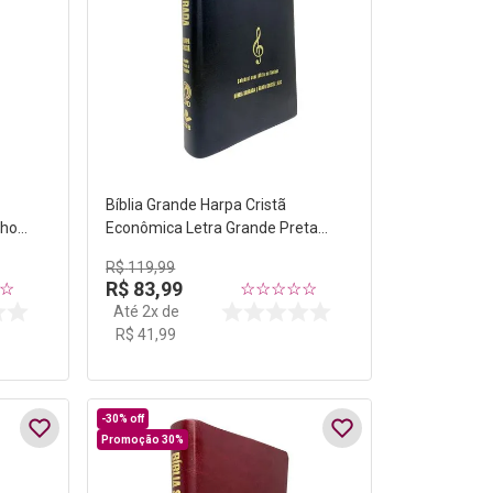
Bíblia Grande Harpa Cristã
nho
Econômica Letra Grande Preta
(Música)
R$
119
,
99
R$
83
,
99
☆
☆
☆
☆
☆
☆
Até
2
x de
R$
41
,
99
-
30%
off
Promoção 30%