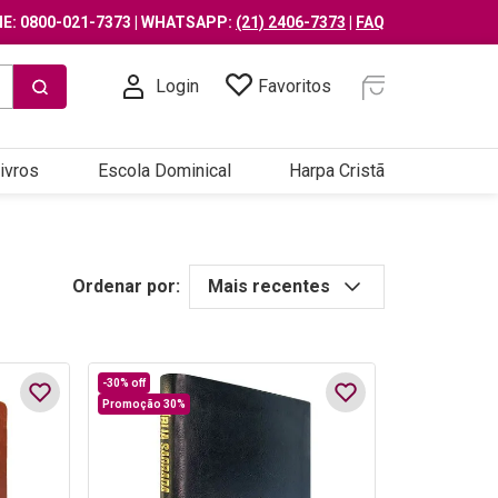
E: 0800-021-7373 | WHATSAPP:
(21) 2406-7373
|
FAQ
Login
Favoritos
ivros
Escola Dominical
Harpa Cristã
Ordenar por:
Mais recentes
-
30%
off
Promoção 30%