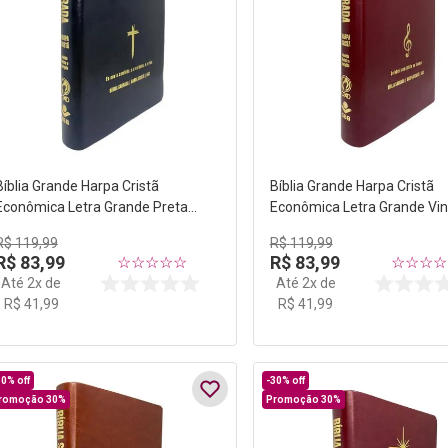
Bíblia Grande Harpa Cristã
Bíblia Grande Harpa Cristã
Econômica Letra Grande Preta
Econômica Letra Grande Vi
(Salvação)
(Música)
R$
119
,
99
R$
119
,
99
R$
83
,
99
R$
83
,
99
☆
☆
☆
☆
☆
☆
☆
☆
☆
Até
2
x de
Até
2
x de
R$
41
,
99
R$
41
,
99
30%
off
-
30%
off
romoção 30%
Promoção 30%