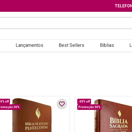
TELEFON
Lançamentos
Best Sellers
Bíblias
L
30%
off
-
30%
off
romoção 30%
Promoção 30%