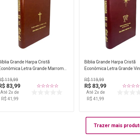
Bíblia Grande Harpa Cristã
Bíblia Grande Harpa Cristã
Econômica Letra Grande Marrom
Econômica Letra Grande Vi
(Salvação)
(Natal)
R$
119
,
99
R$
119
,
99
R$
83
,
99
R$
83
,
99
☆
☆
☆
☆
☆
☆
☆
☆
☆
Até
2
x de
Até
2
x de
R$
41
,
99
R$
41
,
99
Trazer mais produt