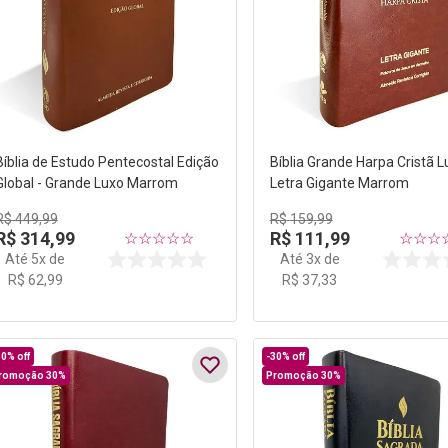
Bíblia de Estudo Pentecostal Edição
Bíblia Grande Harpa Cristã L
Global - Grande Luxo Marrom
Letra Gigante Marrom
R$
449
,
99
R$
159
,
99
R$
314
,
99
R$
111
,
99
☆
☆
☆
☆
☆
☆
☆
☆
Até
5
x de
Até
3
x de
R$
62
,
99
R$
37
,
33
30%
off
-
30%
off
romoção 30%
Promoção 30%