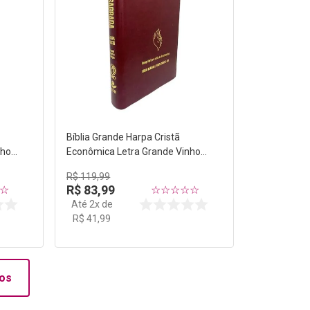
Bíblia Grande Harpa Cristã
nho
Econômica Letra Grande Vinho
(Pentecostes)
R$
119
,
99
R$
83
,
99
☆
☆
☆
☆
☆
☆
Até
2
x de
R$
41
,
99
os