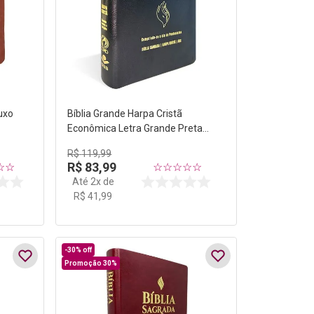
uxo
Bíblia Grande Harpa Cristã
Econômica Letra Grande Preta
(Pentecostes)
R$
119
,
99
R$
83
,
99
☆
☆
☆
☆
☆
☆
☆
Até
2
x de
R$
41
,
99
-
30%
off
Promoção 30%