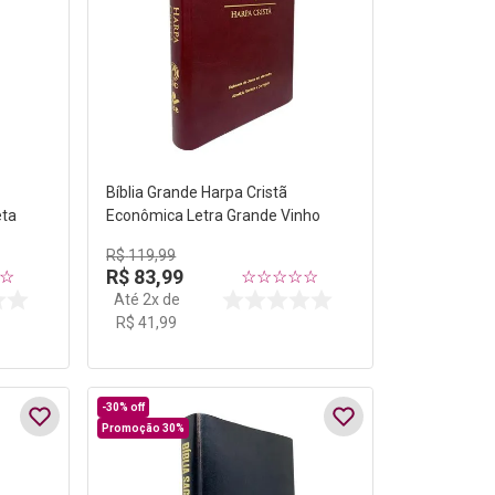
Bíblia Grande Harpa Cristã
eta
Econômica Letra Grande Vinho
R$
119
,
99
R$
83
,
99
☆
☆
☆
☆
☆
☆
Até
2
x de
R$
41
,
99
-
30%
off
Promoção 30%