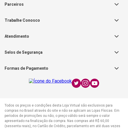
Sobre a Empresa
Parceiros
Política de Privacidade
Teste Maeztra
Política de Vendas
Trabalhe Conosco
Autores
Política de Troca e Devolução
Fale Conosco
Editorial Patmos
Catálogos de Produtos
Atendimento
FAQ - Dúvidas
CGADB
Segunda a Sexta | 8:00h às
Nossas Lojas
FAECAD
Selos de Segurança
17:30h
Exceto feriados
Formas de Pagamento
WhatsApp:
(21) 2406-7373
E-mail:
atendimento@cpad.com.br
Todos os preços e condições desta Loja Virtual são exclusivos para
compras no Brasil através do site e não se aplicam as Lojas Físicas. Em
períodos de promoções ou não, o preço válido será sempre o valor
apresentado na finalização da compra. Nas compras até R$ 60,00
(sessenta reais), no Cartão de Crédito, parcelamento em até duas vezes