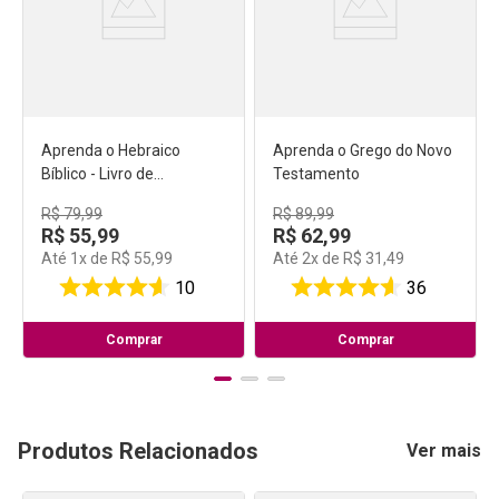
Aprenda o Hebraico
Aprenda o Grego do Novo
Bíblico - Livro de
Testamento
Exercícios
R$
79
,
99
R$
89
,
99
R$
55
,
99
R$
62
,
99
Até
1
x de
R$
55
,
99
Até
2
x de
R$
31
,
49
10
36
Comprar
Comprar
Produtos Relacionados
Ver mais