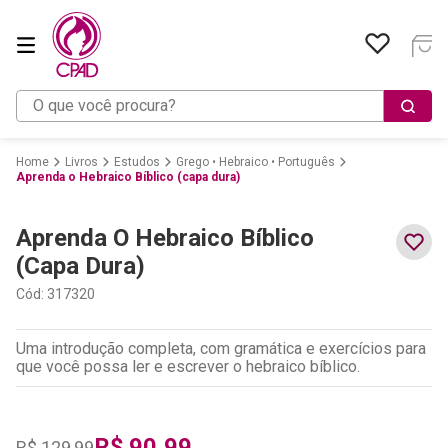
O que você procura?
Livros
Estudos
Grego • Hebraico • Português
Aprenda o Hebraico Bíblico (capa dura)
Aprenda O Hebraico Bíblico
(capa Dura)
Cód
:
317320
Uma introdução completa, com gramática e exercícios para
que você possa ler e escrever o hebraico bíblico.
R$
90
,
99
R$
129
,
99