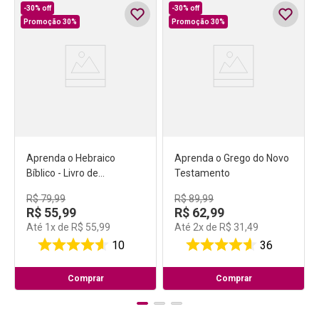
-
30%
off
-
30%
off
Promoção 30%
Promoção 30%
Aprenda o Hebraico
Aprenda o Grego do Novo
Bíblico - Livro de
Testamento
Exercícios
R$
79
,
99
R$
89
,
99
R$
55
,
99
R$
62
,
99
Até
1
x de
R$
55
,
99
Até
2
x de
R$
31
,
49
10
36
Comprar
Comprar