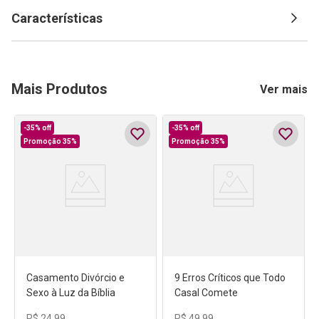
Características
Mais Produtos
Ver mais
-
35%
off
-
35%
off
Promoção 35%
Promoção 35%
Casamento Divórcio e
9 Erros Críticos que Todo
Sexo à Luz da Bíblia
Casal Comete
R$
24
,
99
R$
49
,
99