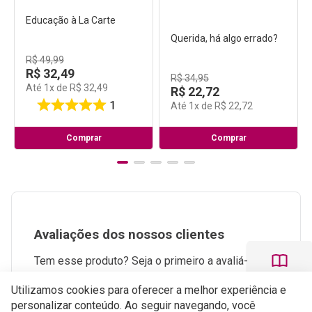
Educação à La Carte
Querida, há algo errado?
R$
49
,
99
R$
32
,
49
R$
34
,
95
Até
1
x de
R$
32
,
49
R$
22
,
72
1
Até
1
x de
R$
22
,
72
Comprar
Comprar
Avaliações dos nossos clientes
Tem esse produto? Seja o primeiro a avaliá-lo!
Perguntas e respostas
Utilizamos cookies para oferecer a melhor experiência e
personalizar conteúdo. Ao seguir navegando, você