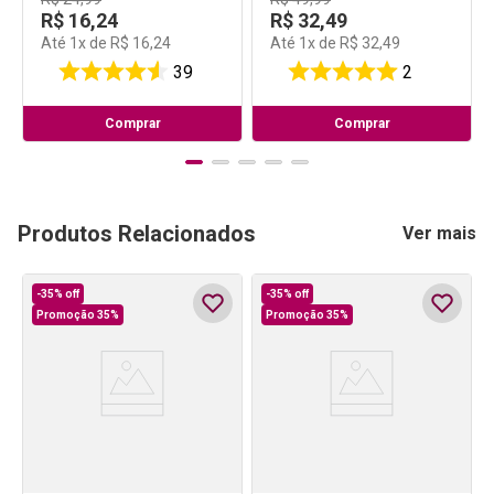
R$
16
,
24
R$
32
,
49
Até
1
x de
R$
16
,
24
Até
1
x de
R$
32
,
49
39
2
Comprar
Comprar
Produtos Relacionados
Ver mais
-
35%
off
-
35%
off
Promoção 35%
Promoção 35%