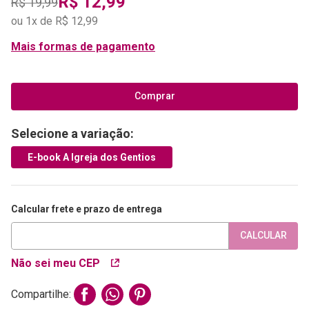
R$
12
,
99
R$
19
,
99
ou
1
x de
R$
12
,
99
Mais formas de pagamento
Comprar
Selecione a variação:
E-book A Igreja dos Gentios
Calcular frete e prazo de entrega
CALCULAR
Não sei meu CEP
Compartilhe: