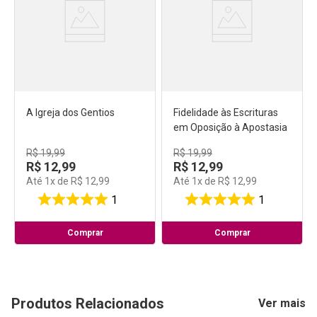
A Igreja dos Gentios
Fidelidade às Escrituras
em Oposição à Apostasia
R$
19
,
99
R$
19
,
99
R$
12
,
99
R$
12
,
99
Até
1
x de
R$
12
,
99
Até
1
x de
R$
12
,
99
1
1
Comprar
Comprar
Produtos Relacionados
Ver mais