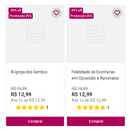
-
35%
off
-
35%
off
Promoção 35%
Promoção 35%
A Igreja dos Gentios
Fidelidade às Escrituras
em Oposição à Apostasia
R$
19
,
99
R$
19
,
99
R$
12
,
99
R$
12
,
99
Até
1
x de
R$
12
,
99
Até
1
x de
R$
12
,
99
1
1
Comprar
Comprar