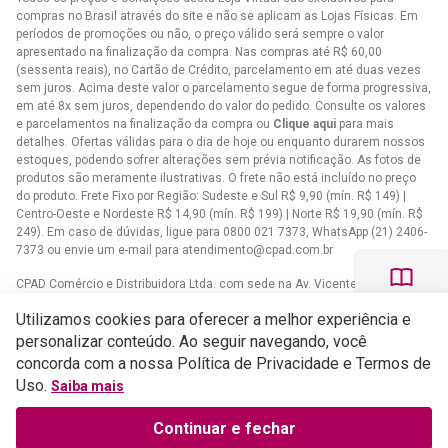
compras no Brasil através do site e não se aplicam as Lojas Físicas. Em
períodos de promoções ou não, o preço válido será sempre o valor
apresentado na finalização da compra. Nas compras até R$ 60,00
(sessenta reais), no Cartão de Crédito, parcelamento em até duas vezes
sem juros. Acima deste valor o parcelamento segue de forma progressiva,
em até 8x sem juros, dependendo do valor do pedido. Consulte os valores
e parcelamentos na finalização da compra ou
Clique aqui
para mais
detalhes. Ofertas válidas para o dia de hoje ou enquanto durarem nossos
estoques, podendo sofrer alterações sem prévia notificação. As fotos de
produtos são meramente ilustrativas. O frete não está incluído no preço
do produto. Frete Fixo por Região: Sudeste e Sul R$ 9,90 (mín. R$ 149) |
Centro-Oeste e Nordeste R$ 14,90 (mín. R$ 199) | Norte R$ 19,90 (mín. R$
249). Em caso de dúvidas, ligue para 0800 021 7373, WhatsApp (21) 2406-
7373 ou envie um e-mail para
atendimento@cpad.com.br
CPAD Comércio e Distribuidora Ltda. com sede na Av. Vicente de Carvalho,
1083 - Vila da Penha, Rio de Janeiro/RJ CNPJ 33.805.724/0001-61
Utilizamos cookies para oferecer a melhor experiência e
Casa Publicadora das Assembleias de Deus com sede na Av. Brasil,
personalizar conteúdo. Ao seguir navegando, você
34.401 - Bangu - CEP 21852-002 - Rio de Janeiro - RJCNPJ
concorda com a nossa Política de Privacidade e Termos de
33.608.332/0001-02
Uso.
Saiba mais
Continuar e fechar