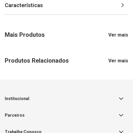
Características
Mais Produtos
Ver mais
Produtos Relacionados
Ver mais
Institucional
Sobre a Empresa
Parceiros
Política de Privacidade
Teste Maeztra
Política de Vendas
Trabalhe Conosco