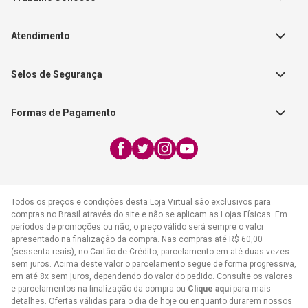
Autores
Política de Troca e Devolução
Fale Conosco
Editorial Patmos
Catálogos de Produtos
Atendimento
FAQ - Dúvidas
CGADB
Segunda a Sexta | 8:00h às
Nossas Lojas
FAECAD
Selos de Segurança
17:30h
Exceto feriados
Formas de Pagamento
WhatsApp:
(21) 2406-7373
E-mail:
atendimento@cpad.com.br
Todos os preços e condições desta Loja Virtual são exclusivos para
compras no Brasil através do site e não se aplicam as Lojas Físicas. Em
períodos de promoções ou não, o preço válido será sempre o valor
apresentado na finalização da compra. Nas compras até R$ 60,00
(sessenta reais), no Cartão de Crédito, parcelamento em até duas vezes
sem juros. Acima deste valor o parcelamento segue de forma progressiva,
em até 8x sem juros, dependendo do valor do pedido. Consulte os valores
e parcelamentos na finalização da compra ou
Clique aqui
para mais
detalhes. Ofertas válidas para o dia de hoje ou enquanto durarem nossos