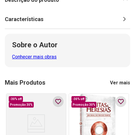
Características
Sobre o Autor
Conhecer mais obras
Mais Produtos
Ver mais
-
30%
off
-
30%
off
Promoção 30%
Promoção 30%