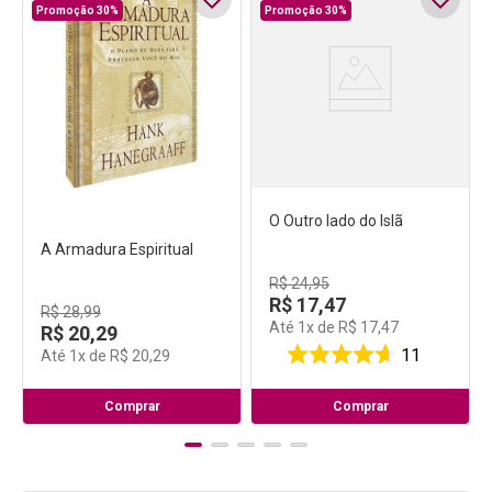
Promoção 30%
Promoção 30%
A Armadura Espiritual
O Outro lado do Islã
R$
28
,
99
R$
24
,
95
R$
20
,
29
R$
17
,
47
Até
1
x de
R$
20
,
29
Até
1
x de
R$
17
,
47
16
11
Comprar
Comprar