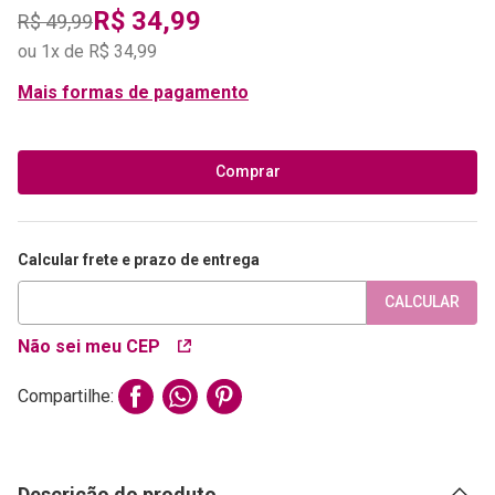
R$
34
,
99
R$
49
,
99
ou
1
x de
R$
34
,
99
Mais formas de pagamento
Comprar
Calcular frete e prazo de entrega
CALCULAR
Não sei meu CEP
Compartilhe:
Descrição do produto