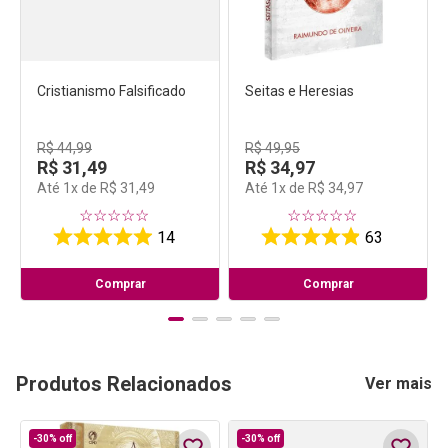
Cristianismo Falsificado
Seitas e Heresias
R$
44
,
99
R$
49
,
95
R$
31
,
49
R$
34
,
97
Até
1
x de
R$
31
,
49
Até
1
x de
R$
34
,
97
☆
☆
☆
☆
☆
☆
☆
☆
☆
☆
14
63
Comprar
Comprar
Produtos Relacionados
Ver mais
-
30%
off
-
30%
off