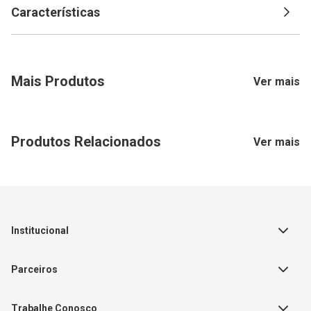
Características
Mais Produtos
Ver mais
Produtos Relacionados
Ver mais
Institucional
Sobre a Empresa
Parceiros
Política de Privacidade
Teste Maeztra
Política de Vendas
Trabalhe Conosco