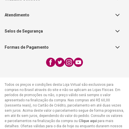
Autores
Política de Troca e Devolução
Fale Conosco
Editorial Patmos
Catálogos de Produtos
Atendimento
FAQ - Dúvidas
CGADB
Segunda a Sexta | 8:00h às
Nossas Lojas
FAECAD
Selos de Segurança
17:30h
Exceto feriados
Formas de Pagamento
WhatsApp:
(21) 2406-7373
E-mail:
atendimento@cpad.com.br
Todos os preços e condições desta Loja Virtual são exclusivos para
compras no Brasil através do site e não se aplicam as Lojas Físicas. Em
períodos de promoções ou não, o preço válido será sempre o valor
apresentado na finalização da compra. Nas compras até R$ 60,00
(sessenta reais), no Cartão de Crédito, parcelamento em até duas vezes
sem juros. Acima deste valor o parcelamento segue de forma progressiva,
em até 8x sem juros, dependendo do valor do pedido. Consulte os valores
e parcelamentos na finalização da compra ou
Clique aqui
para mais
detalhes. Ofertas válidas para o dia de hoje ou enquanto durarem nossos