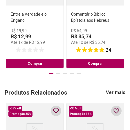
Entre a Verdade e o
Comentário Bíblico
Engano
Epístola aos Hebreus
R$
19
,
99
R$
54
,
99
R$
12
,
99
R$
35
,
74
Até
1
x de
R$
12
,
99
Até
1
x de
R$
35
,
74
24
Comprar
Comprar
Produtos Relacionados
Ver mais
-
35%
off
-
35%
off
Promoção 35%
Promoção 35%