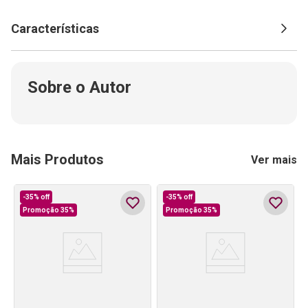
Características
Sobre o Autor
Mais Produtos
Ver mais
-
35%
off
-
35%
off
Promoção 35%
Promoção 35%