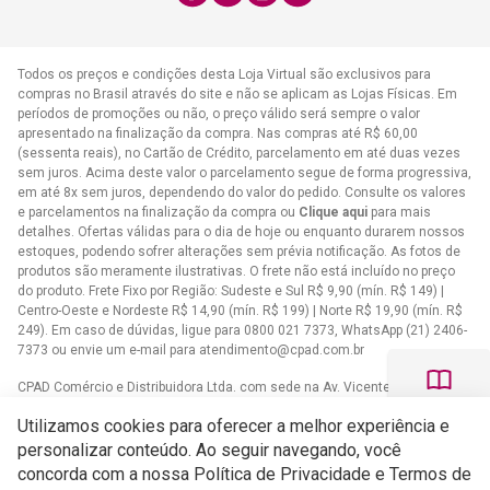
atendimento@cpad.com.br
Todos os preços e condições desta Loja Virtual são exclusivos para
compras no Brasil através do site e não se aplicam as Lojas Físicas. Em
períodos de promoções ou não, o preço válido será sempre o valor
apresentado na finalização da compra. Nas compras até R$ 60,00
(sessenta reais), no Cartão de Crédito, parcelamento em até duas vezes
sem juros. Acima deste valor o parcelamento segue de forma progressiva,
em até 8x sem juros, dependendo do valor do pedido. Consulte os valores
e parcelamentos na finalização da compra ou
Clique aqui
para mais
detalhes. Ofertas válidas para o dia de hoje ou enquanto durarem nossos
estoques, podendo sofrer alterações sem prévia notificação. As fotos de
produtos são meramente ilustrativas. O frete não está incluído no preço
do produto. Frete Fixo por Região: Sudeste e Sul R$ 9,90 (mín. R$ 149) |
Centro-Oeste e Nordeste R$ 14,90 (mín. R$ 199) | Norte R$ 19,90 (mín. R$
249). Em caso de dúvidas, ligue para 0800 021 7373, WhatsApp (21) 2406-
7373 ou envie um e-mail para
atendimento@cpad.com.br
CPAD Comércio e Distribuidora Ltda. com sede na Av. Vicente de Carvalho,
1083 - Vila da Penha, Rio de Janeiro/RJ CNPJ 33.805.724/0001-61
Utilizamos cookies para oferecer a melhor experiência e
Casa Publicadora das Assembleias de Deus com sede na Av. Brasil,
personalizar conteúdo. Ao seguir navegando, você
34.401 - Bangu - CEP 21852-002 - Rio de Janeiro - RJCNPJ
concorda com a nossa Política de Privacidade e Termos de
33.608.332/0001-02