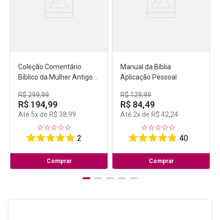
Coleção Comentário
Manual da Bíblia
Bíblico da Mulher Antigo
Aplicação Pessoal
Testamento (Volumes 1 e
R$
299
,
99
R$
129
,
99
2)
R$
194
,
99
R$
84
,
49
Até
5
x de
R$
38
,
99
Até
2
x de
R$
42
,
24
☆
☆
☆
☆
☆
☆
☆
☆
☆
☆
2
40
Comprar
Comprar