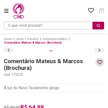
O que você procura?
Livros
Estudos
Comentário Bíblico
Comentário Mateus & Marcos (Brochura)
Comentário Mateus & Marcos
(Brochura)
Cód
:
173373
À luz do Novo Testamento grego
R$
64
,
99
R$
99
,
99