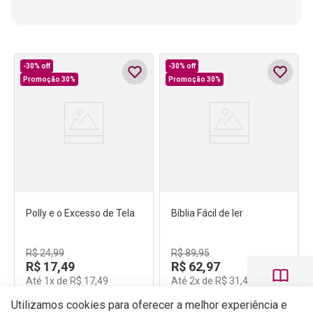
-
30%
off
-
30%
off
Promoção 30%
Promoção 30%
Polly e o Excesso de Tela
Bíblia Fácil de ler
R$
24
,
99
R$
89
,
95
R$
17
,
49
R$
62
,
97
Até
1
x de
R$
17
,
49
Até
2
x de
R$
31
,
48
Utilizamos cookies para oferecer a melhor experiência e