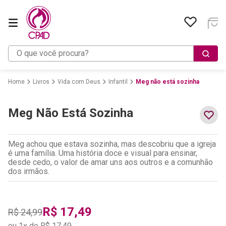
O que você procura?
Livros
Vida com Deus
Infantil
Meg não está sozinha
Meg Não Está Sozinha
Meg achou que estava sozinha, mas descobriu que a igreja
é uma família. Uma história doce e visual para ensinar,
desde cedo, o valor de amar uns aos outros e a comunhão
dos irmãos.
R$
17
,
49
R$
24
,
99
ou
1
x de
R$
17
,
49