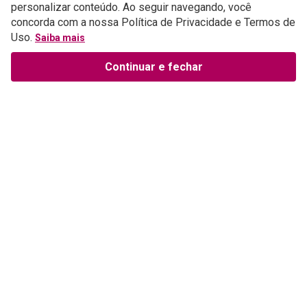
personalizar conteúdo. Ao seguir navegando, você
Comprar
Comprar
concorda com a nossa Política de Privacidade e Termos de
Uso.
Saiba mais
Continuar e fechar
-
30%
off
-
30%
off
Promoção 30%
Promoção 30%
Arlo e a Bagunça
Charlie e o Menino
Escondida
Pródigo
R$
24
,
99
R$
24
,
99
R$
17
,
49
R$
17
,
49
Até
1
x de
R$
17
,
49
Até
1
x de
R$
17
,
49