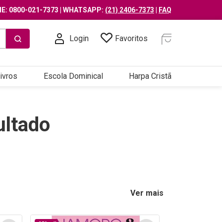
E: 0800-021-7373 | WHATSAPP:
(21) 2406-7373
|
FAQ
Login
Favoritos
ivros
Escola Dominical
Harpa Cristã
ltado
Ver mais