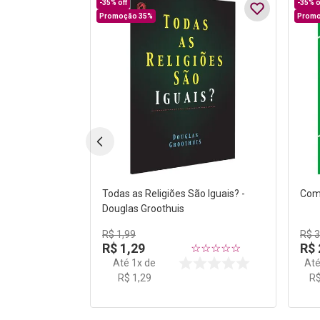
-
35%
off
-
35%
o
Promoção 35%
Promo
Todas as Religiões São Iguais? -
Como
Douglas Groothuis
R$
1
,
99
R$
R$
1
,
29
R$
☆
☆
☆
☆
☆
Até
1
x de
At
R$
1
,
29
R