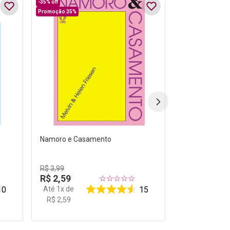
-
35%
off
Promoção 35%
Namoro e Casamento
R$
3
,
99
R$
2
,
59
☆
☆
☆
☆
☆
Até
1
x de
10
15
R$
2
,
59