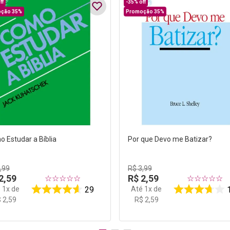
ff
-
35%
off
ção 35%
Promoção 35%
 Estudar a Bíblia
Por que Devo me Batizar?
3
,
99
R$
3
,
99
2
,
59
R$
2
,
59
☆
☆
☆
☆
☆
☆
☆
☆
☆
☆
é
1
x de
Até
1
x de
29
$
2
,
59
R$
2
,
59